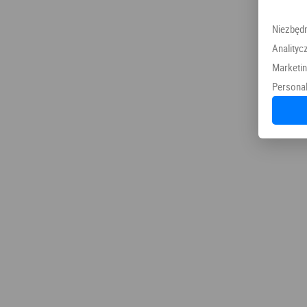
Niezbęd
Analityc
Marketi
Personal