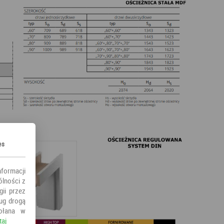
es
nformacji
ólności z
ii przez
ług drogą
ołana w
taj