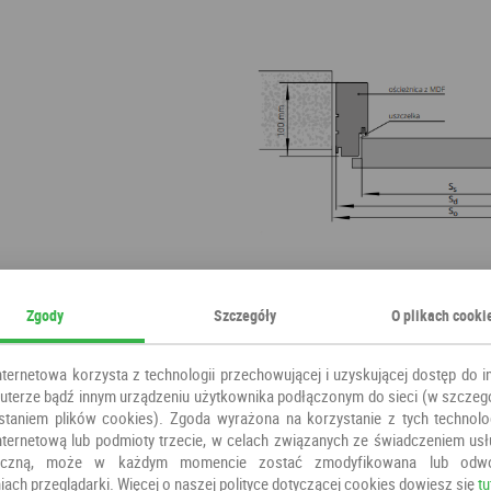
Zgody
Szczegóły
O plikach cooki
nternetowa korzysta z technologii przechowującej i uzyskującej dostęp do i
terze bądź innym urządzeniu użytkownika podłączonym do sieci (w szczeg
staniem plików cookies). Zgoda wyrażona na korzystanie z tych technolog
nternetową lub podmioty trzecie, w celach związanych ze świadczeniem us
oniczną, może w każdym momencie zostać zmodyfikowana lub odw
iach przeglądarki. Więcej o naszej polityce dotyczącej cookies dowiesz się
tu