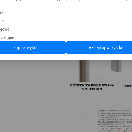
ne
zne
ngowe
izacyjne
Zapisz wybór
Akceptuj wszystkie