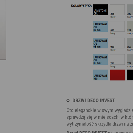
DRZWI DECO INVEST
Oto eleganckie w swym wyglądzi
sprawdzą się w miejscach, w któ
wytrzymałość skrzydła drzwi na z
Drzwi DECO INVEST
wykonane są 