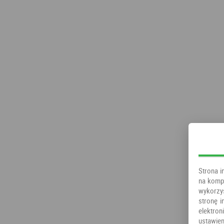
Strona i
na kompu
wykorzy
stronę i
elektr
ustawien