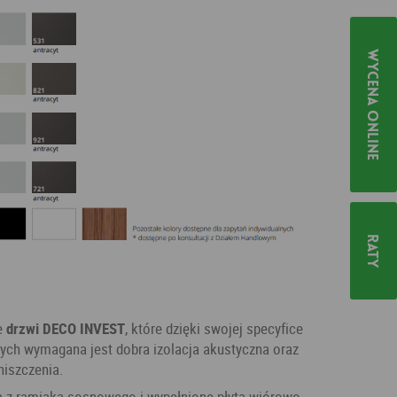
Wycena online
Raty
e
drzwi DECO INVEST
, które dzięki swojej specyfice
rych wymagana jest dobra izolacja akustyczna oraz
niszczenia.
z ramiaka sosnowego i wypełnione płytą wiórowo-