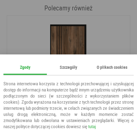
Polecamy również
Zgody
Szczegóły
O plikach cookies
Strona internetowa korzysta z technologii przechowującej i uzyskującej
dostęp do informacji na komputerze bądź innym urządzeniu użytkownika
podłączonym do sieci (w szczególności z wykorzystaniem plików
cookies). Zgoda wyrażona na korzystanie z tych technologii przez stronę
Drzwi Porto Pro 1
internetową lub podmioty trzecie, w celach związanych ze świadczeniem
usług drogą elektroniczną, może w każdym momencie zostać
Drzwi pokojowe
ESSTILO
zmodyfikowana lub odwołana w ustawieniach przeglądarki. Więcej o
naszej polityce dotyczącej cookies dowiesz się
tutaj
500,00 PLN
500,00 PLN