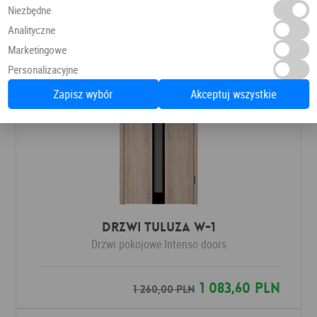
Niezbędne
Analityczne
Marketingowe
Personalizacyjne
Zapisz wybór
Akceptuj wszystkie
Drzwi Tuluza W-1
Drzwi pokojowe
Intenso doors
1 083,60 PLN
1 260,00 PLN