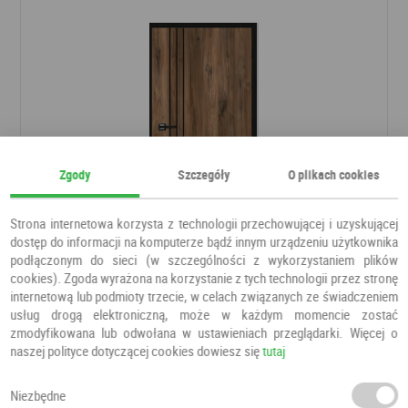
Zgody
Szczegóły
O plikach cookies
Strona internetowa korzysta z technologii przechowującej i uzyskującej
dostęp do informacji na komputerze bądź innym urządzeniu użytkownika
podłączonym do sieci (w szczególności z wykorzystaniem plików
Drzwi Porto Pro 1
cookies). Zgoda wyrażona na korzystanie z tych technologii przez stronę
Drzwi pokojowe
ESSTILO
internetową lub podmioty trzecie, w celach związanych ze świadczeniem
usług drogą elektroniczną, może w każdym momencie zostać
zmodyfikowana lub odwołana w ustawieniach przeglądarki. Więcej o
500,00 PLN
naszej polityce dotyczącej cookies dowiesz się
500,00 PLN
tutaj
Niezbędne