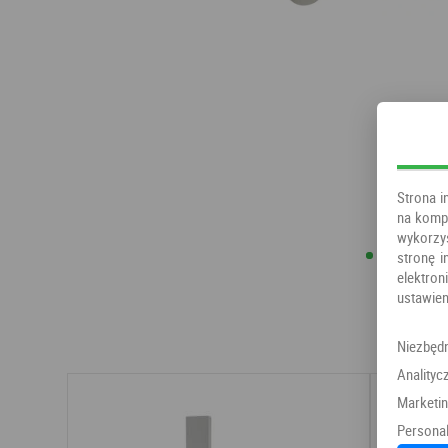
Strona i
na kompu
wykorzy
stronę i
elektr
ustawien
Niezbęd
Analityc
Marketi
Personal