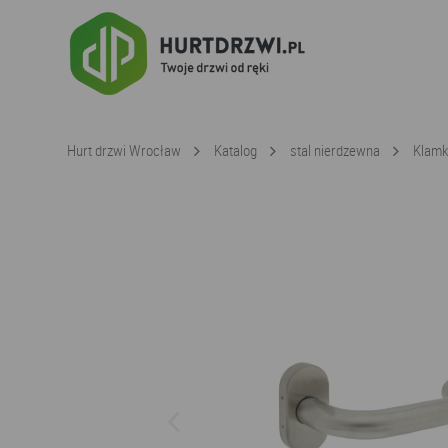
Hurt drzwi Wrocław
Katalog
stal nierdzewna
Klamk