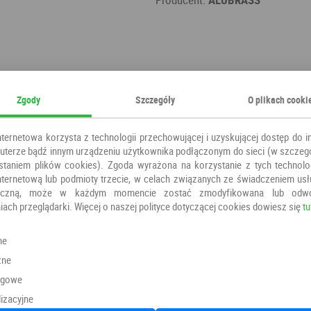
Zgody
Szczegóły
O plikach cooki
nternetowa korzysta z technologii przechowującej i uzyskującej dostęp do i
terze bądź innym urządzeniu użytkownika podłączonym do sieci (w szczeg
staniem plików cookies). Zgoda wyrażona na korzystanie z tych technolog
nternetową lub podmioty trzecie, w celach związanych ze świadczeniem us
oniczną, może w każdym momencie zostać zmodyfikowana lub odw
iach przeglądarki. Więcej o naszej polityce dotyczącej cookies dowiesz się
tu
Polecamy również
ne
zne
ngowe
izacyjne