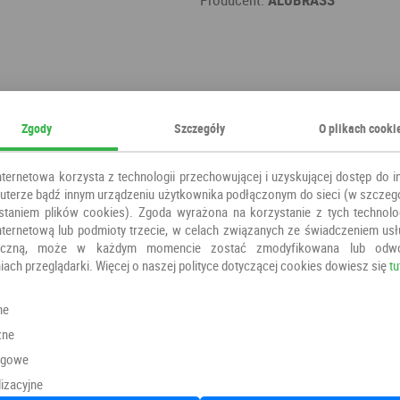
Zgody
Szczegóły
O plikach cooki
nternetowa korzysta z technologii przechowującej i uzyskującej dostęp do i
terze bądź innym urządzeniu użytkownika podłączonym do sieci (w szczeg
staniem plików cookies). Zgoda wyrażona na korzystanie z tych technolog
nternetową lub podmioty trzecie, w celach związanych ze świadczeniem us
oniczną, może w każdym momencie zostać zmodyfikowana lub odw
iach przeglądarki. Więcej o naszej polityce dotyczącej cookies dowiesz się
tu
Polecamy również
ne
zne
ngowe
izacyjne