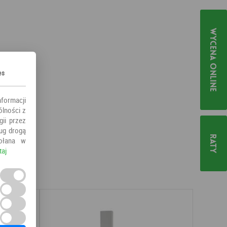
Wycena online
es
nformacji
ólności z
ii przez
ług drogą
Raty
ołana w
taj