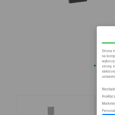
Strona i
na kompu
wykorzy
stronę i
elektr
ustawien
Niezbęd
Analityc
Marketi
Personal