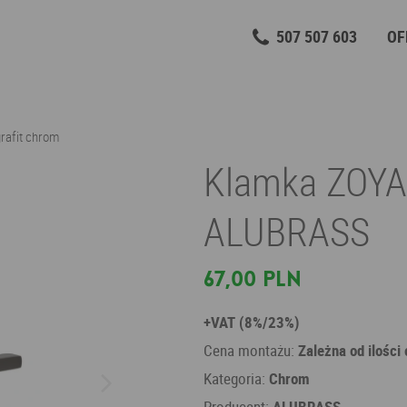
507 507 603
OF
rafit chrom
Klamka ZOYA 
ALUBRASS
67,00 PLN
+VAT (8%/23%)
Cena montażu:
Zależna od ilości
Kategoria:
Chrom
Producent:
ALUBRASS