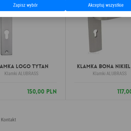
Zapisz wybór
Akceptuj wszystkie
lamka LOGO tytan
Klamka BONA nikiel
Klamki
ALUBRASS
Klamki
ALUBRASS
150,00 PLN
117,
Kontakt