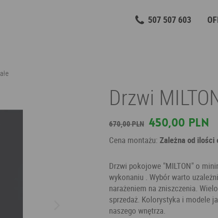
507 507 603
OF
ałe
Drzwi MILTON
450,00 PLN
670,00 PLN
Cena montażu:
Zależna od ilości
Drzwi pokojowe "MILTON" o mini
wykonaniu . Wybór warto uzależni
narażeniem na zniszczenia. Wiel
sprzedaż. Kolorystyka i modele ja
naszego wnętrza.