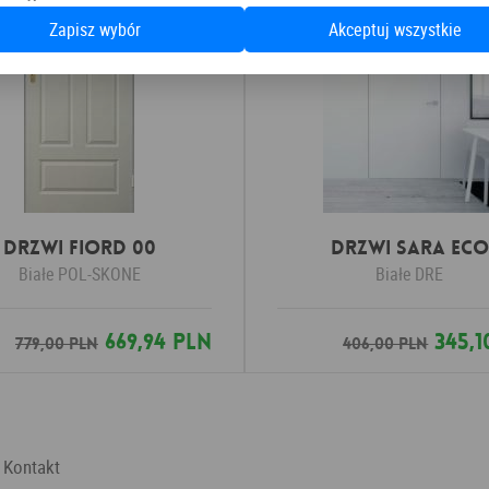
Zapisz wybór
Akceptuj wszystkie
Drzwi Fiord 00
DRZWI SARA ECO
Białe
POL-SKONE
Białe
DRE
669,94 PLN
345,1
779,00 PLN
406,00 PLN
Kontakt