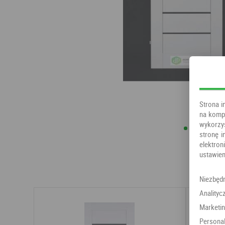
Strona i
na kompu
wykorzy
stronę i
elektr
ustawien
Niezbęd
Analityc
Marketi
Personal