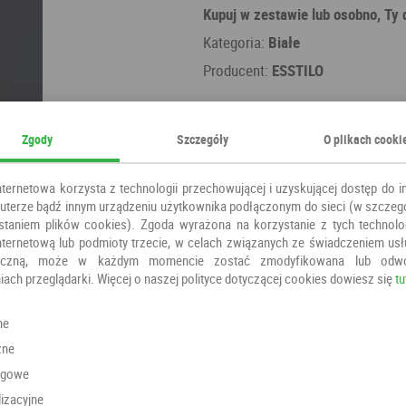
Kupuj w zestawie lub osobno, Ty 
Kategoria:
Białe
Producent:
ESSTILO
Zgody
Szczegóły
O plikach cooki
nternetowa korzysta z technologii przechowującej i uzyskującej dostęp do i
terze bądź innym urządzeniu użytkownika podłączonym do sieci (w szczeg
staniem plików cookies). Zgoda wyrażona na korzystanie z tych technolog
nternetową lub podmioty trzecie, w celach związanych ze świadczeniem us
oniczną, może w każdym momencie zostać zmodyfikowana lub odw
iach przeglądarki. Więcej o naszej polityce dotyczącej cookies dowiesz się
tu
Polecamy również
ne
zne
ngowe
izacyjne