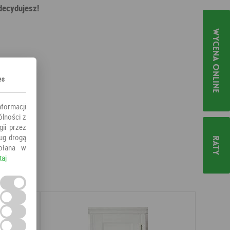
decydujesz!
Wycena online
es
nformacji
ólności z
ii przez
ług drogą
Raty
ołana w
taj