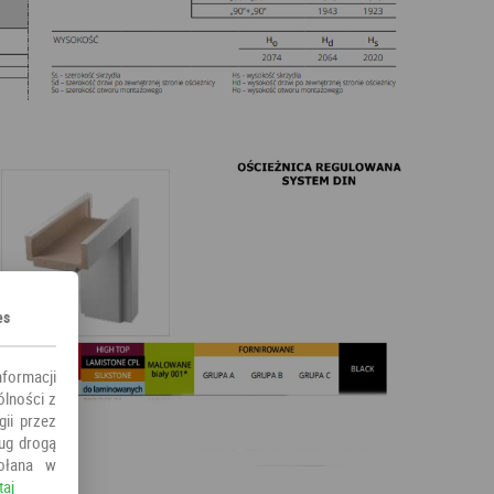
es
nformacji
ólności z
ii przez
ług drogą
ołana w
taj