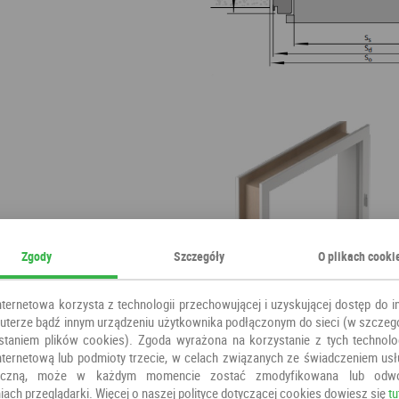
Zgody
Szczegóły
O plikach cooki
nternetowa korzysta z technologii przechowującej i uzyskującej dostęp do i
terze bądź innym urządzeniu użytkownika podłączonym do sieci (w szczeg
staniem plików cookies). Zgoda wyrażona na korzystanie z tych technolog
nternetową lub podmioty trzecie, w celach związanych ze świadczeniem us
oniczną, może w każdym momencie zostać zmodyfikowana lub odw
iach przeglądarki. Więcej o naszej polityce dotyczącej cookies dowiesz się
tu