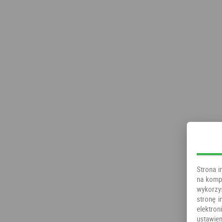
Strona i
na kompu
wykorzy
stronę i
elektr
ustawien