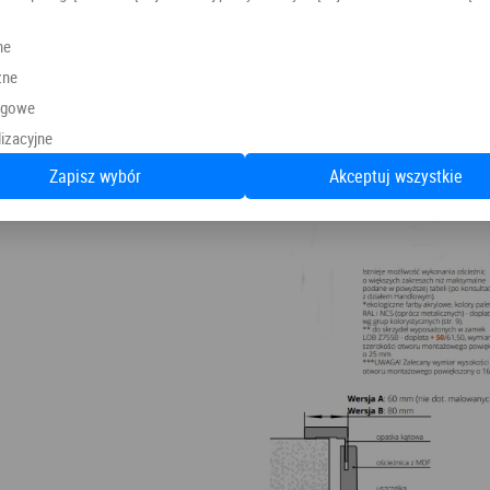
ne
zne
ngowe
izacyjne
Zapisz wybór
Akceptuj wszystkie