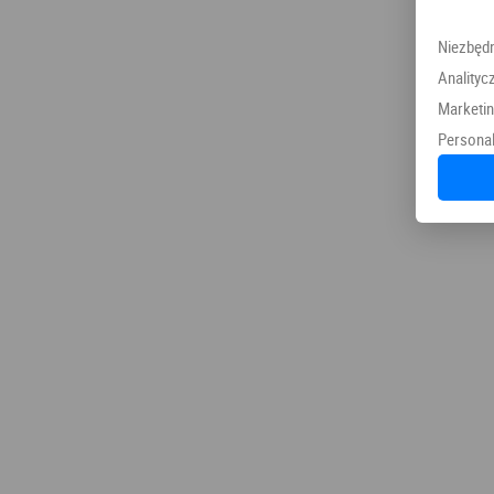
Niezbęd
Analityc
Marketi
Personal