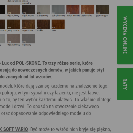
Wycena online
 Lux od POL-SKONE. To trzy różne serie, które
asują do nowoczesnych domów, w jakich panuje styl
 do znanych od lat wzorów.
Raty
modeli, które dają szansę każdemu na znalezienie tego,
pokoju, w tym sypialni czy łazienki, nie jest łatwe.
o to, by ten wybór każdemu ułatwić. To właśnie dlatego
 modeli drzwi. To sposób na stworzenie ciekawego
u oraz dopasowanie odpowiedniego modelu do
X SOFT VARIO
. Być może to wśród nich kryje się piękno,