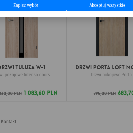
Zapisz wybór
Akceptuj wszystkie
Drzwi Tuluza W-1
wi pokojowe
Intenso doors
Drzwi pokojowe
Porta
1 083,60 PLN
683,7
 260,00 PLN
795,00 PLN
Kontakt