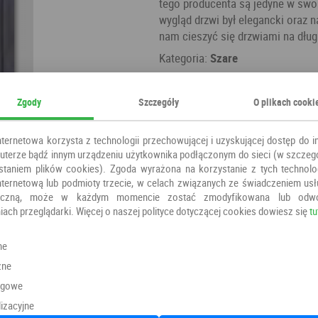
tego producenta są jedyne w swoi
wygląd drzwi był elegancki oraz 
nam cieszyć się drzwiami na długi
Kategoria:
Szare
Producent:
DRE
Zgody
Szczegóły
O plikach cooki
nternetowa korzysta z technologii przechowującej i uzyskującej dostęp do i
terze bądź innym urządzeniu użytkownika podłączonym do sieci (w szczeg
staniem plików cookies). Zgoda wyrażona na korzystanie z tych technolog
nternetową lub podmioty trzecie, w celach związanych ze świadczeniem us
oniczną, może w każdym momencie zostać zmodyfikowana lub odw
iach przeglądarki. Więcej o naszej polityce dotyczącej cookies dowiesz się
tu
Polecamy również
ne
zne
ngowe
izacyjne