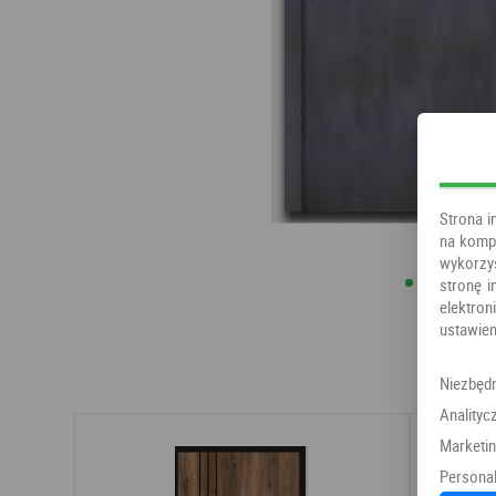
Strona i
na kompu
wykorzy
stronę i
elektr
ustawien
Niezbęd
Analityc
Marketi
Personal