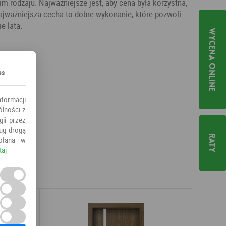
m rodzaju. Najważniejsze jest, aby cena była korzystna,
najważniejsza cecha to dobre wykonanie, które pozwoli
e lata.
Wycena online
es
nformacji
ólności z
ii przez
ług drogą
Raty
ołana w
taj