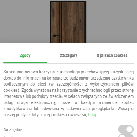
Zgody
Szczegóły
O plikach cookies
Strona internetowa korzysta z technologii przechowującej i uzyskującej
dostęp do informacji na komputerze bądź innym urządzeniu użytkownika
Drzwi Porto Pro 1
podłączonym do sieci (w szczególności z wykorzystaniem plików
cookies). Zgoda wyrażona na korzystanie z tych technologii przez stronę
Drzwi pokojowe
ESSTILO
internetową lub podmioty trzecie, w celach związanych ze świadczeniem
usług drogą elektroniczną, może w każdym momencie zostać
zmodyfikowana lub odwołana w ustawieniach przeglądarki. Więcej o
500,00 PLN
500,00 PLN
naszej polityce dotyczącej cookies dowiesz się
tutaj
Niezbędne