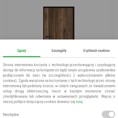
Zgody
Szczegóły
O plikach cookies
Strona internetowa korzysta z technologii przechowującej i uzyskującej
dostęp do informacji na komputerze bądź innym urządzeniu użytkownika
podłączonym do sieci (w szczególności z wykorzystaniem plików
Drzwi Porto Pro 1
cookies). Zgoda wyrażona na korzystanie z tych technologii przez stronę
Drzwi pokojowe
ESSTILO
internetową lub podmioty trzecie, w celach związanych ze świadczeniem
usług drogą elektroniczną, może w każdym momencie zostać
zmodyfikowana lub odwołana w ustawieniach przeglądarki. Więcej o
500,00 PLN
naszej polityce dotyczącej cookies dowiesz się
500,00 PLN
tutaj
Niezbędne