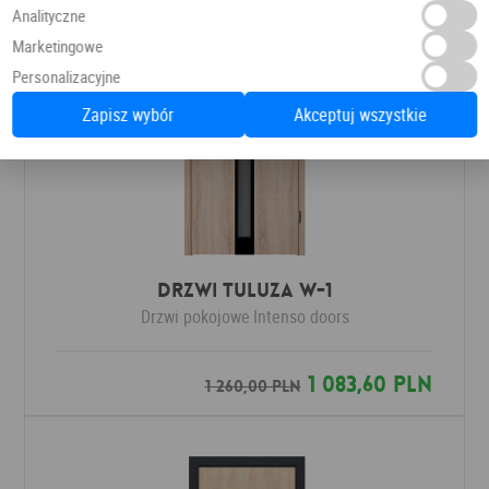
Analityczne
Marketingowe
Personalizacyjne
Zapisz wybór
Akceptuj wszystkie
Drzwi Tuluza W-1
Drzwi pokojowe
Intenso doors
1 083,60 PLN
1 260,00 PLN