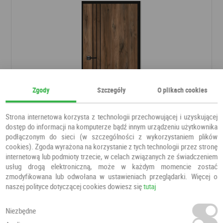
Zgody
Szczegóły
O plikach cookies
Strona internetowa korzysta z technologii przechowującej i uzyskującej
dostęp do informacji na komputerze bądź innym urządzeniu użytkownika
Drzwi Porto Pro 1
podłączonym do sieci (w szczególności z wykorzystaniem plików
cookies). Zgoda wyrażona na korzystanie z tych technologii przez stronę
Drzwi pokojowe
ESSTILO
internetową lub podmioty trzecie, w celach związanych ze świadczeniem
usług drogą elektroniczną, może w każdym momencie zostać
zmodyfikowana lub odwołana w ustawieniach przeglądarki. Więcej o
500,00 PLN
500,00 PLN
naszej polityce dotyczącej cookies dowiesz się
tutaj
Niezbędne