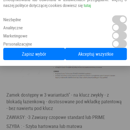
naszej polityce dotyczącej cookies dowiesz się
tutaj
Niezbędne
Analityczne
Marketingowe
Personalizacyjne
Zapisz wybór
Akceptuj wszystkie
Zamek dostępny w 3 wariantach" - na klucz zwykły - z
blokadą łazienkową - dostosowane pod wkładkę patentową
- bez nawiertu pod klucz
ZAWIASY: -3 Zawiasy czopowe standard lub PRIME
SZYBA : - Szyba hartowana lub matowa