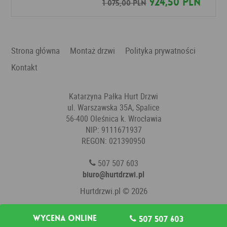
924,50 PLN
1 075,00 PLN
Strona główna
Montaż drzwi
Polityka prywatności
Kontakt
Katarzyna Pałka Hurt Drzwi
ul. Warszawska 35A, Spalice
56-400 Oleśnica k. Wrocławia
NIP: 9111671937
REGON: 021390950
507 507 603
biuro@hurtdrzwi.pl
Hurtdrzwi.pl
© 2026
Wycena online
507 507 603