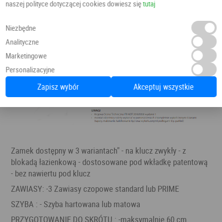
naszej polityce dotyczącej cookies dowiesz się
tutaj
Niezbędne
Analityczne
Marketingowe
Personalizacyjne
Zapisz wybór
Akceptuj wszystkie
Zamek dostępny w 3 wariantach" - na klucz zwykły - z
blokadą łazienkową - dostosowane pod wkładkę patentową
- bez nawiertu pod klucz
ZAWIASY: -3 Zawiasy czopowe standard lub PRIME
SZYBA : - Szyba hartowana lub matowa
PRZYGOTOWANIE DO SKRÓTU : -maksymalnie 60 cm