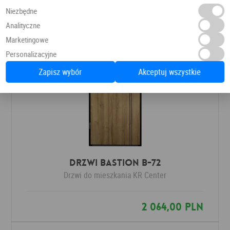
Niezbędne
Analityczne
Marketingowe
Personalizacyjne
Zapisz wybór
Akceptuj wszystkie
Drzwi Bastion B-72
Drzwi do mieszkania
KR Center
2 064,00 PLN