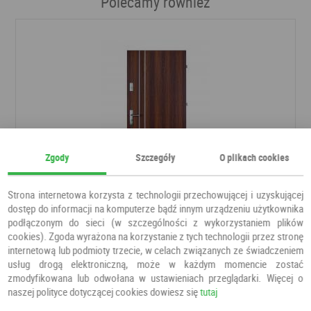
Polecamy również
Zgody
Szczegóły
O plikach cookies
Strona internetowa korzysta z technologii przechowującej i uzyskującej
dostęp do informacji na komputerze bądź innym urządzeniu użytkownika
podłączonym do sieci (w szczególności z wykorzystaniem plików
Drzwi VOLUME ALU 1 Orzech Rustykalny
cookies). Zgoda wyrażona na korzystanie z tych technologii przez stronę
Drzwi do mieszkania
PERFECT DOOR
internetową lub podmioty trzecie, w celach związanych ze świadczeniem
Dostępne od ręki
usług drogą elektroniczną, może w każdym momencie zostać
zmodyfikowana lub odwołana w ustawieniach przeglądarki. Więcej o
naszej polityce dotyczącej cookies dowiesz się
tutaj
990,00 PLN