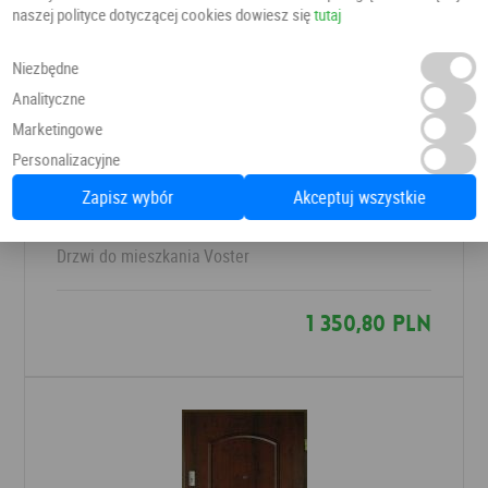
naszej polityce dotyczącej cookies dowiesz się
tutaj
Niezbędne
Analityczne
Marketingowe
Personalizacyjne
Zapisz wybór
Akceptuj wszystkie
Drzwi SOLLER
Drzwi do mieszkania
Voster
1 350,80 PLN