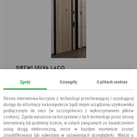
Drzwi SELVA LACO
Drzwi do mieszkania
Voster
Zgody
Szczegóły
O plikach cookies
915,20 PLN
Strona internetowa korzysta z technologii przechowującej i uzyskującej
dostęp do informacji na komputerze bądź innym urządzeniu użytkownika
podłączonym do sieci (w szczególności z wykorzystaniem plików
cookies). Zgoda wyrażona na korzystanie z tych technologii przez stronę
internetową lub podmioty trzecie, w celach związanych ze świadczeniem
usług drogą elektroniczną, może w każdym momencie zostać
zmodyfikowana lub odwołana w ustawieniach przeglądarki. Więcej o