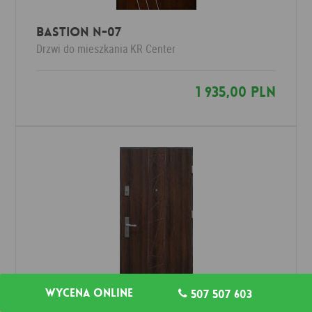
Bastion N-07
Drzwi do mieszkania
KR Center
1 935,00 PLN
Wycena online
507 507 603