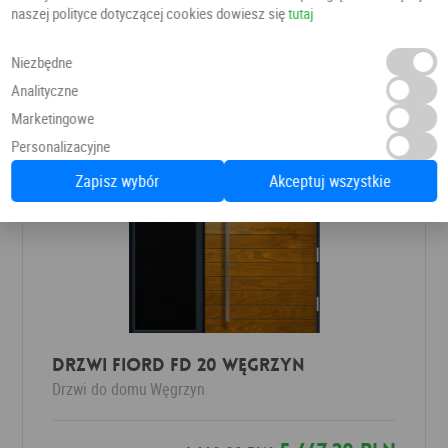
4 610,20 PLN
naszej polityce dotyczącej cookies dowiesz się
tutaj
5 180,00 PLN
Niezbędne
Analityczne
Marketingowe
Personalizacyjne
Zapisz wybór
Akceptuj wszystkie
DRZWI FIORD FD 20 WĘGRZYN
Drzwi do domu
Węgrzyn