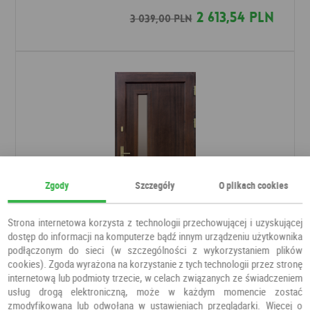
2 613,54 PLN
3 039,00 PLN
Zgody
Szczegóły
O plikach cookies
Strona internetowa korzysta z technologii przechowującej i uzyskującej
dostęp do informacji na komputerze bądź innym urządzeniu użytkownika
podłączonym do sieci (w szczególności z wykorzystaniem plików
Drzwi Merida
cookies). Zgoda wyrażona na korzystanie z tych technologii przez stronę
Drzwi do domu
DOOR'SY
internetową lub podmioty trzecie, w celach związanych ze świadczeniem
usług drogą elektroniczną, może w każdym momencie zostać
zmodyfikowana lub odwołana w ustawieniach przeglądarki. Więcej o