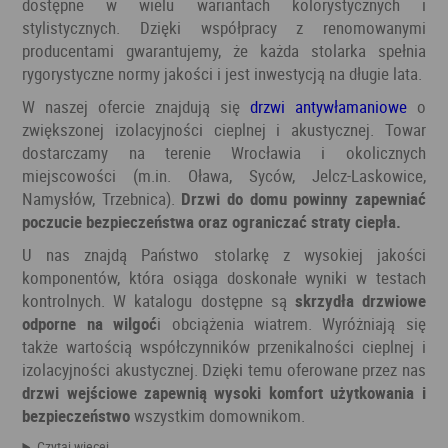
dostępne w wielu wariantach kolorystycznych i
stylistycznych. Dzięki współpracy z renomowanymi
producentami gwarantujemy, że każda stolarka spełnia
rygorystyczne normy jakości i jest inwestycją na długie lata.
W naszej ofercie znajdują się
drzwi antywłamaniowe
o
zwiększonej izolacyjności cieplnej i akustycznej. Towar
dostarczamy na terenie Wrocławia i okolicznych
miejscowości (m.in. Oława, Syców, Jelcz-Laskowice,
Namysłów, Trzebnica).
Drzwi do domu powinny zapewniać
poczucie bezpieczeństwa oraz ograniczać straty ciepła.
U nas znajdą Państwo stolarkę z wysokiej jakości
komponentów, która osiąga doskonałe wyniki w testach
kontrolnych. W katalogu dostępne są
skrzydła drzwiowe
odporne na wilgoć
i obciążenia wiatrem. Wyróżniają się
także wartością współczynników przenikalności cieplnej i
izolacyjności akustycznej. Dzięki temu oferowane przez nas
drzwi wejściowe zapewnią wysoki komfort użytkowania i
bezpieczeństwo
wszystkim domownikom.
Czytaj więcej