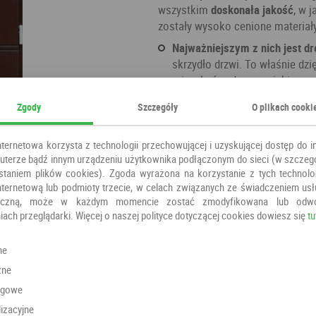
wszystkim
doskonała jakość
, w 
zostały wysoko cenione materiały
Najważniejszym z nich jest d
skrzydło drzwi. To właśnie dzi
mieszkańcy domu, w jakim zo
temperaturą oraz ciszą
, które
Zgody
Szczegóły
O plikach cooki
Doceniając
kwestie techniczne
Ciekawa forma, unikatowy spo
nternetowa korzysta z technologii przechowującej i uzyskującej dostęp do i
zadowolenia nawet najbardzie
terze bądź innym urządzeniu użytkownika podłączonym do sieci (w szczeg
staniem plików cookies). Zgoda wyrażona na korzystanie z tych technolog
Kategoria:
Drzwi do domu
nternetową lub podmioty trzecie, w celach związanych ze świadczeniem us
Producent:
Węgrzyn
oniczną, może w każdym momencie zostać zmodyfikowana lub odw
iach przeglądarki. Więcej o naszej polityce dotyczącej cookies dowiesz się
tu
ne
Polecamy również
zne
ngowe
izacyjne