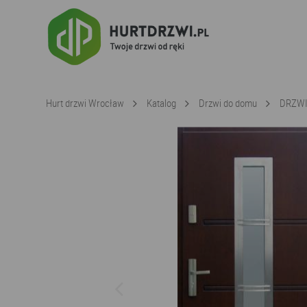
Hurt drzwi Wrocław
Katalog
Drzwi do domu
DRZWI