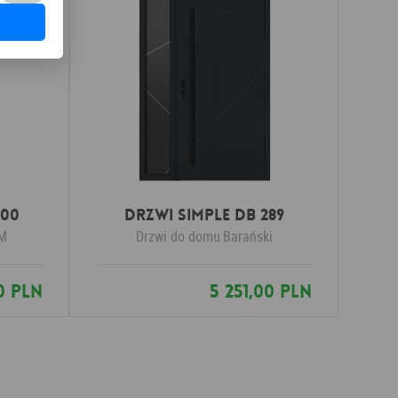
 00
Drzwi SIMPLE DB 289
M
Drzwi do domu
Barański
0 PLN
5 251,00 PLN