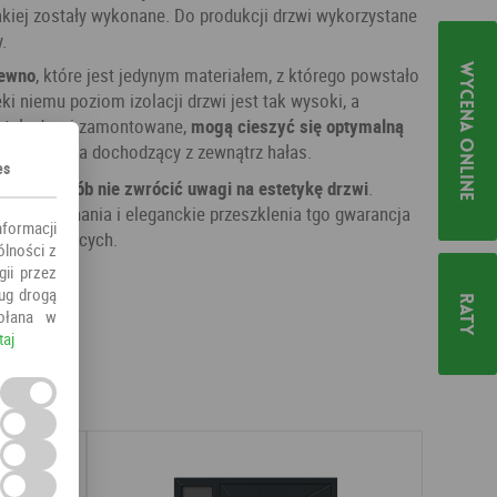
jakiej zostały wykonane. Do produkcji drzwi wykorzystane
.
Wycena online
rewno
, które jest jedynym materiałem, z którego powstało
ęki niemu poziom izolacji drzwi jest tak wysoki, a
stały drzwi zamontowane,
mogą cieszyć się optymalną
j nie zakłóca dochodzący z zewnątrz hałas.
es
, nie sposób nie zwrócić uwagi na estetykę drzwi
.
sób wykonania i eleganckie przeszklenia tgo gwarancja
nformacji
j wymagających.
ólności z
ii przez
ług drogą
Raty
ołana w
taj