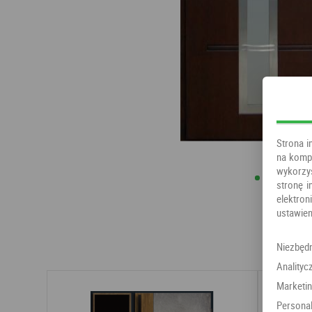
Strona i
na kompu
wykorzy
stronę i
elektr
ustawien
Niezbęd
Analityc
Marketi
Personal