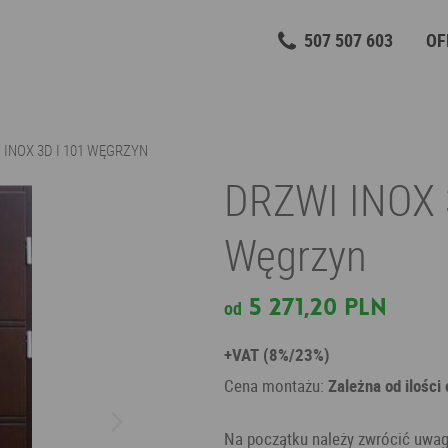
507 507 603
OF
 INOX 3D I 101 WĘGRZYN
DRZWI INOX 
Węgrzyn
5 271,20 PLN
od
+VAT (8%/23%)
Cena montażu:
Zależna od ilości
Na początku należy zwrócić uwag