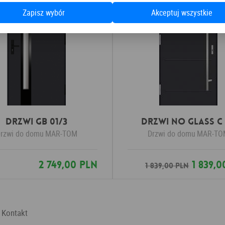
Zapisz wybór
Akceptuj wszystkie
Drzwi GB 01/3
Drzwi No Glass C
rzwi do domu
MAR-TOM
Drzwi do domu
MAR-TO
2 749,00 PLN
1 839,0
1 839,00 PLN
Kontakt