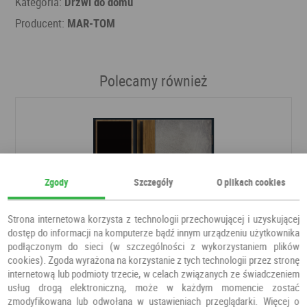
Kategoria:
Drzwi do domu
Producent:
MAR-TOM
Polecamy również
Zgody
Szczegóły
O plikach cookies
Strona internetowa korzysta z technologii przechowującej i uzyskującej
dostęp do informacji na komputerze bądź innym urządzeniu użytkownika
podłączonym do sieci (w szczególności z wykorzystaniem plików
cookies). Zgoda wyrażona na korzystanie z tych technologii przez stronę
internetową lub podmioty trzecie, w celach związanych ze świadczeniem
usług drogą elektroniczną, może w każdym momencie zostać
zmodyfikowana lub odwołana w ustawieniach przeglądarki. Więcej o
DRZWI PŁYTOWE LOFT LT 01