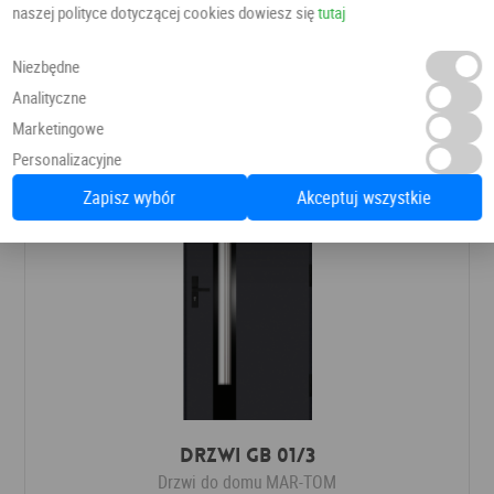
naszej polityce dotyczącej cookies dowiesz się
tutaj
Drzwi do domu
Węgrzyn
Niezbędne
6 855,20 PLN
7 790,00 PLN
Analityczne
Marketingowe
Personalizacyjne
Zapisz wybór
Akceptuj wszystkie
Drzwi GB 01/3
Drzwi do domu
MAR-TOM