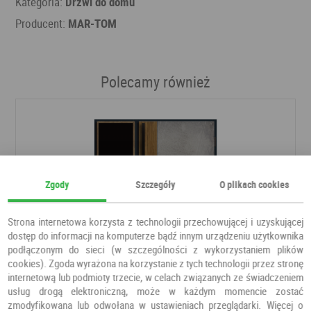
Kategoria:
Drzwi do domu
Producent:
MAR-TOM
Polecamy również
Zgody
Szczegóły
O plikach cookies
Strona internetowa korzysta z technologii przechowującej i uzyskującej
dostęp do informacji na komputerze bądź innym urządzeniu użytkownika
podłączonym do sieci (w szczególności z wykorzystaniem plików
cookies). Zgoda wyrażona na korzystanie z tych technologii przez stronę
internetową lub podmioty trzecie, w celach związanych ze świadczeniem
usług drogą elektroniczną, może w każdym momencie zostać
zmodyfikowana lub odwołana w ustawieniach przeglądarki. Więcej o
DRZWI PŁYTOWE LOFT LT 01