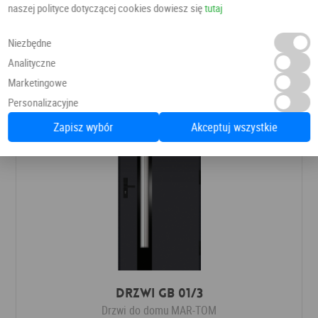
naszej polityce dotyczącej cookies dowiesz się
tutaj
Drzwi do domu
Węgrzyn
Niezbędne
6 855,20 PLN
7 790,00 PLN
Analityczne
Marketingowe
Personalizacyjne
Zapisz wybór
Akceptuj wszystkie
Drzwi GB 01/3
Drzwi do domu
MAR-TOM