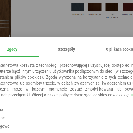
Drzwi płytowe to produkt do użyt
są znane od wielu lat, zasłynęły
Zgody
Szczegóły
O plikach cooki
zostały z dbałością o każde szcz
się inwestycją na długo. Wysoki 
nternetowa korzysta z technologii przechowującej i uzyskującej dostęp do i
hałasem czy chłodem. W naszej of
terze bądź innym urządzeniu użytkownika podłączonym do sieci (w szczeg
terenie Wrocławia, Oleśnicy i ich 
staniem plików cookies). Zgoda wyrażona na korzystanie z tych technolog
Kategoria:
Drzwi do domu
nternetową lub podmioty trzecie, w celach związanych ze świadczeniem us
oniczną, może w każdym momencie zostać zmodyfikowana lub odw
Producent:
Wiatrak
iach przeglądarki. Więcej o naszej polityce dotyczącej cookies dowiesz się
tu
ne
Polecamy również
zne
ngowe