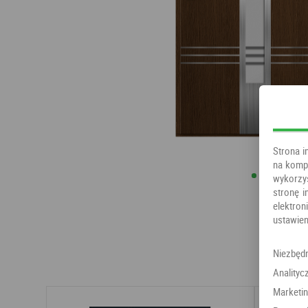
Strona i
na kompu
wykorzy
stronę i
elektr
ustawien
Niezbęd
Analityc
Marketi