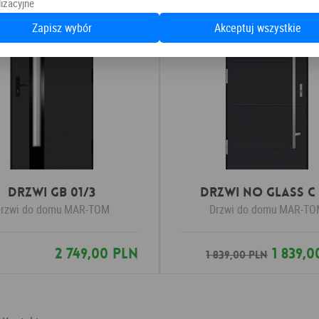
izacyjne
Zapisz wybór
Akceptuj wszystkie
Drzwi GB 01/3
Drzwi No Glass C
rzwi do domu
MAR-TOM
Drzwi do domu
MAR-TO
2 749,00 PLN
1 839,0
1 839,00 PLN