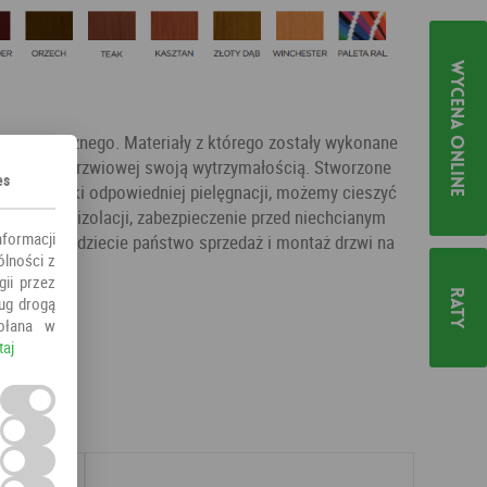
Wycena online
ku zewnętrznego. Materiały z którego zostały wykonane
 w stolarce drzwiowej swoją wytrzymałością. Stworzone
es
egóły. Dzięki odpowiedniej pielęgnacji, możemy cieszyć
poziom ich izolacji, zabezpieczenie przed niechcianym
nformacji
ercie znajdziecie państwo sprzedaż i montaż drzwi na
ólności z
okolic.
ii przez
Raty
ług drogą
ołana w
taj