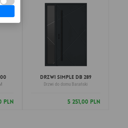
 00
Drzwi SIMPLE DB 289
M
Drzwi do domu
Barański
0 PLN
5 251,00 PLN