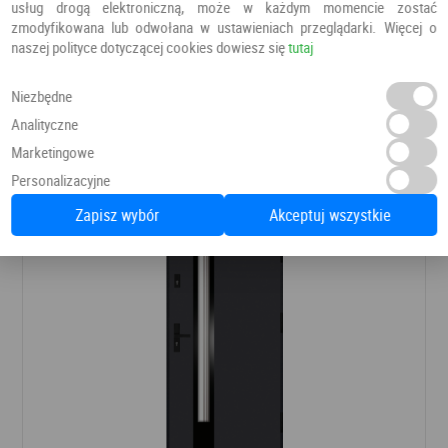
usług drogą elektroniczną, może w każdym momencie zostać
zmodyfikowana lub odwołana w ustawieniach przeglądarki. Więcej o
naszej polityce dotyczącej cookies dowiesz się
tutaj
DRZWI PŁYTOWE LOFT LT 01
Drzwi do domu
Węgrzyn
Niezbędne
Analityczne
Marketingowe
6 855,20 PLN
7 790,00 PLN
Personalizacyjne
Zapisz wybór
Akceptuj wszystkie