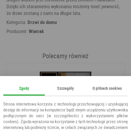
Dzięki ich starannemu wykonaniu możemy mieć pewność,
że drzwi zostaną z nami na długie lata.
Kategoria:
Drzwi do domu
Producent:
Wiatrak
Polecamy również
Zgody
Szczegóły
O plikach cookies
Strona internetowa korzysta z technologii przechowującej i uzyskującej
dostęp do informacji na komputerze bądź innym urządzeniu użytkownika
podłączonym do sieci (w szczególności z wykorzystaniem plików
cookies). Zgoda wyrażona na korzystanie z tych technologii przez stronę
internetową lub podmioty trzecie, w celach związanych ze świadczeniem