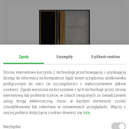
Zgody
Szczegóły
O plikach cookies
Strona internetowa korzysta z technologii przechowującej i uzyskującej
dostęp do informacji na komputerze bądź innym urządzeniu użytkownika
podłączonym do sieci (w szczególności z wykorzystaniem plików
DRZWI PŁYTOWE LOFT LT 01
cookies). Zgoda wyrażona na korzystanie z tych technologii przez stronę
Drzwi do domu
Węgrzyn
internetową lub podmioty trzecie, w celach związanych ze świadczeniem
usług drogą elektroniczną, może w każdym momencie zostać
zmodyfikowana lub odwołana w ustawieniach przeglądarki. Więcej o
6 855,20 PLN
naszej polityce dotyczącej cookies dowiesz się
tutaj
7 790,00 PLN
Niezbędne