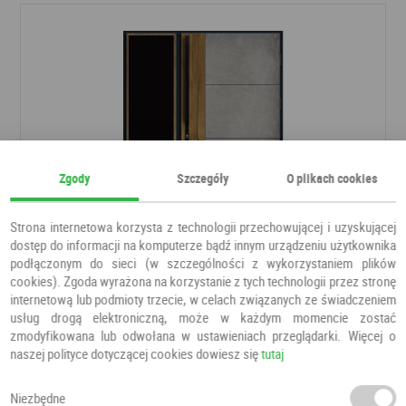
Zgody
Szczegóły
O plikach cookies
Strona internetowa korzysta z technologii przechowującej i uzyskującej
dostęp do informacji na komputerze bądź innym urządzeniu użytkownika
podłączonym do sieci (w szczególności z wykorzystaniem plików
DRZWI PŁYTOWE LOFT LT 01
cookies). Zgoda wyrażona na korzystanie z tych technologii przez stronę
Drzwi do domu
Węgrzyn
internetową lub podmioty trzecie, w celach związanych ze świadczeniem
usług drogą elektroniczną, może w każdym momencie zostać
zmodyfikowana lub odwołana w ustawieniach przeglądarki. Więcej o
6 855,20 PLN
naszej polityce dotyczącej cookies dowiesz się
tutaj
7 790,00 PLN
Niezbędne