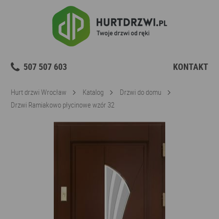
507 507 603
KONTAKT
Hurt drzwi Wrocław
Katalog
Drzwi do domu
Drzwi Ramiakowo płycinowe wzór 32