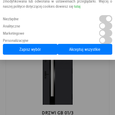
zmodyfikowana lub odwołana w ustawieniach przeglądarki. Więcej o
DRZWI PŁYTOWE LOFT LT 01
naszej polityce dotyczącej cookies dowiesz się
tutaj
Drzwi do domu
Węgrzyn
Niezbędne
Analityczne
6 855,20 PLN
7 790,00 PLN
Marketingowe
Personalizacyjne
Zapisz wybór
Akceptuj wszystkie
Drzwi GB 01/3