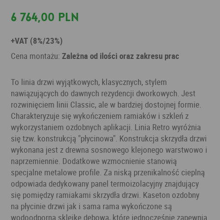
6 764,00 PLN
+VAT (8%/23%)
Cena montażu:
Zależna od ilości oraz zakresu prac
To linia drzwi wyjątkowych, klasycznych, stylem
nawiązujących do dawnych rezydencji dworkowych. Jest
rozwinięciem linii Classic, ale w bardziej dostojnej formie.
Charakteryzuje się wykończeniem ramiaków i szkleń z
wykorzystaniem ozdobnych aplikacji. Linia Retro wyróżnia
się tzw. konstrukcją "płycinowa". Konstrukcja skrzydła drzwi
wykonana jest z drewna sosnowego klejonego warstwowo i
naprzemiennie. Dodatkowe wzmocnienie stanowią
specjalne metalowe profile. Za niską przenikalność cieplną
odpowiada dedykowany panel termoizolacyjny znajdujący
się pomiędzy ramiakami skrzydła drzwi. Kaseton ozdobny
na płycinie drzwi jak i sama rama wykończone są
wodoodporną sklejkę dębową, które jednocześnie zapewnia