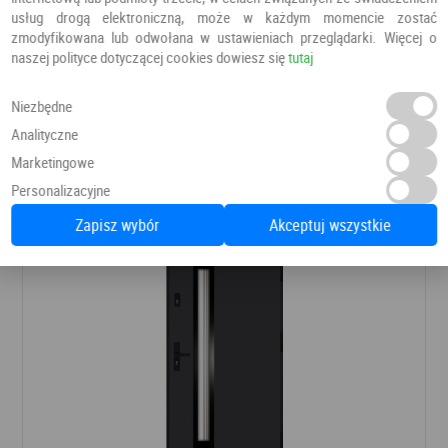
usług drogą elektroniczną, może w każdym momencie zostać
zmodyfikowana lub odwołana w ustawieniach przeglądarki. Więcej o
naszej polityce dotyczącej cookies dowiesz się
tutaj
DRZWI PŁYTOWE LOFT LT 01
Niezbędne
Drzwi do domu
Węgrzyn
Analityczne
Marketingowe
6 855,20 PLN
7 790,00 PLN
Personalizacyjne
Zapisz wybór
Akceptuj wszystkie