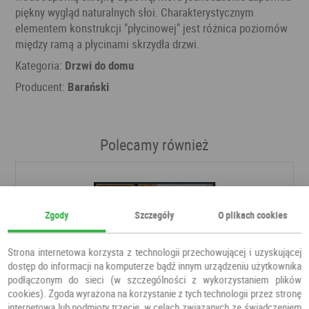
piękny wygląd naturalnych słoi. Charakterystycznym
elementem konstrukcji "płycinowej" jest różnica poziomów
między ramą a płycinami skrzydła drzwi.
Kategoria:
Drzwi do domu
Producent:
Barański
Polecamy również
Zgody
Szczegóły
O plikach cookies
Strona internetowa korzysta z technologii przechowującej i uzyskującej
dostęp do informacji na komputerze bądź innym urządzeniu użytkownika
podłączonym do sieci (w szczególności z wykorzystaniem plików
cookies). Zgoda wyrażona na korzystanie z tych technologii przez stronę
internetową lub podmioty trzecie, w celach związanych ze świadczeniem