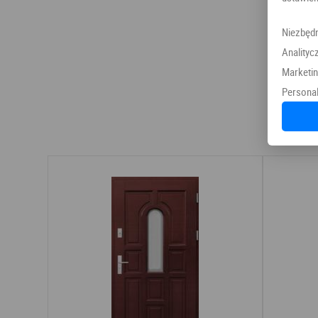
Niezbęd
Analityc
Marketi
Personal