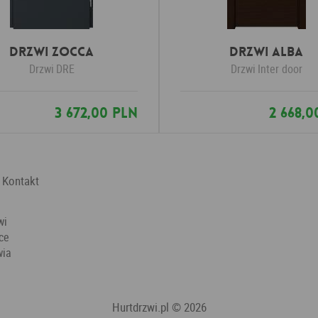
Drzwi Zocca
Drzwi Alba
Drzwi
DRE
Drzwi
Inter door
3 672,00 PLN
2 668,0
Kontakt
wi
ce
wia
Hurtdrzwi.pl
© 2026