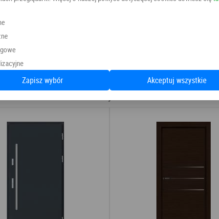
drzwi odpornymi na dźwięki z 
ne
Drzwi bez przylgi: grubość skrzydła w drzwiach wynosi w tej wersji 3,8 cm. Dodatkowo
zne
w drzwiach bez przylgi zawias
ngowe
w standardzie dwa odcienie 
izacyjne
Zapisz wybór
Akceptuj wszystkie
Polecamy również