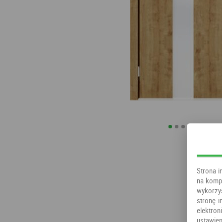
Strona i
na kompu
wykorzy
stronę i
elektr
ustawien