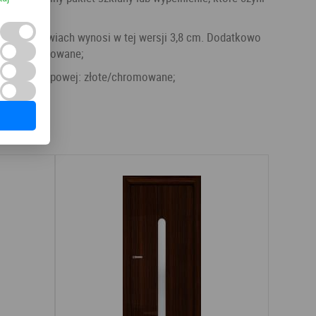
zewnątrz;
y są tzw. chowane;
blachy zaczepowej: złote/chromowane;