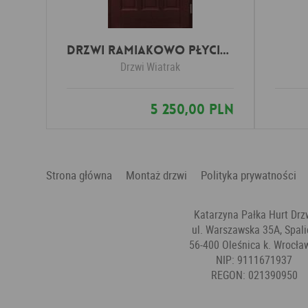
Drzwi Ramiakowo płycinowe wzór 4b
Drzwi
Wiatrak
5 250,00 PLN
Strona główna
Montaż drzwi
Polityka prywatności
Katarzyna Pałka Hurt Drz
ul. Warszawska 35A, Spali
56-400 Oleśnica k. Wrocła
NIP: 9111671937
REGON: 021390950