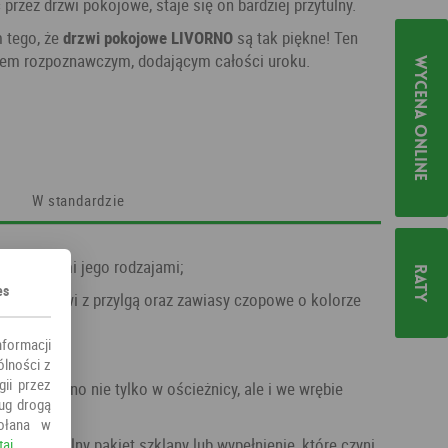
rzez drzwi pokojowe, staje się on bardziej przytulny.
m tego, że
drzwi pokojowe LIVORNO
są tak piękne! Ten
kiem rozpoznawczym, dodającym całości uroku.
Wycena online
W standardzie
z z różnymi jego rodzajami;
Raty
es
nformacji
y;
ólności z
ii przez
ług drogą
ołana w
taj