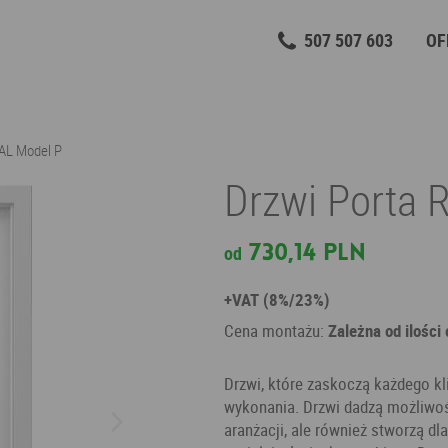
507 507 603
OF
AL Model P
Drzwi Porta 
730,14 PLN
od
+VAT (8%/23%)
Cena montażu:
Zależna od ilości
Drzwi, które zaskoczą każdego k
wykonania. Drzwi dadzą możliwoś
aranżacji, ale również stworzą dl