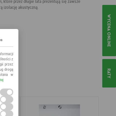
wi, które przez długie lata prezentują się zawsze
ą izolację akustyczną.
Wycena online
es
nformacji
ólności z
ii przez
ług drogą
Raty
ołana w
taj