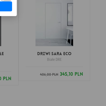
łe
DRZWI SARA ECO
Białe
DRE
345,10 PLN
406,00 PLN
0 PLN