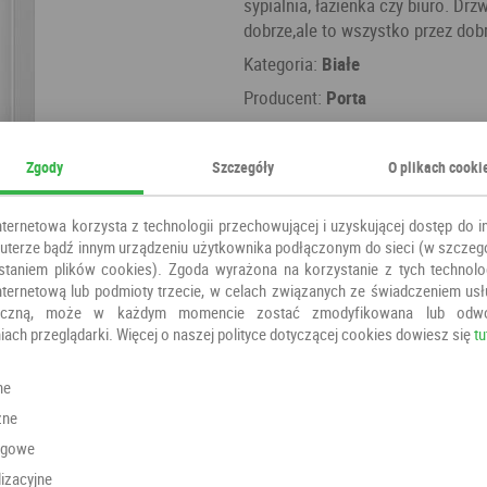
sypialnia, łazienka czy biuro. Drz
dobrze,ale to wszystko przez dobr
Kategoria:
Białe
Producent:
Porta
Zgody
Szczegóły
O plikach cooki
nternetowa korzysta z technologii przechowującej i uzyskującej dostęp do i
terze bądź innym urządzeniu użytkownika podłączonym do sieci (w szczeg
staniem plików cookies). Zgoda wyrażona na korzystanie z tych technolog
nternetową lub podmioty trzecie, w celach związanych ze świadczeniem us
oniczną, może w każdym momencie zostać zmodyfikowana lub odw
iach przeglądarki. Więcej o naszej polityce dotyczącej cookies dowiesz się
tu
Polecamy również
ne
zne
ngowe
izacyjne