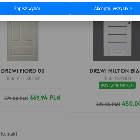
Zapisz wybór
Akceptuj wszystkie
Drzwi Fiord 00
Drzwi MILTON Bia
Białe
POL-SKONE
Białe
ESSTILO
Dostępne od ręki
669,94 PLN
779,00 PLN
450,0
670,00 PLN
Kontakt