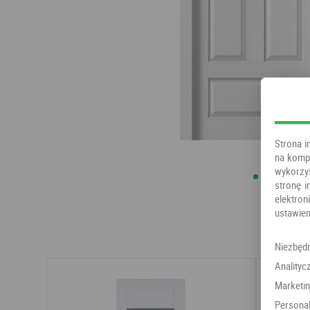
Strona i
na kompu
wykorzy
stronę i
elektr
ustawien
Niezbęd
Analityc
Marketi
Personal