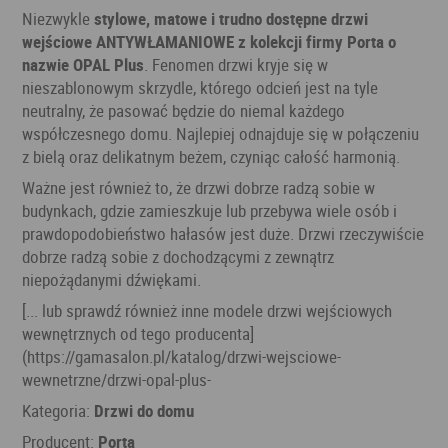
Niezwykle
stylowe, matowe i trudno dostępne drzwi
wejściowe ANTYWŁAMANIOWE z kolekcji firmy Porta o
nazwie OPAL Plus
. Fenomen drzwi kryje się w
nieszablonowym skrzydle, którego odcień jest na tyle
neutralny, że pasować będzie do niemal każdego
współczesnego domu. Najlepiej odnajduje się w połączeniu
z bielą oraz delikatnym beżem, czyniąc całość harmonią.
Ważne jest również to, że drzwi dobrze radzą sobie w
budynkach, gdzie zamieszkuje lub przebywa wiele osób i
prawdopodobieństwo hałasów jest duże. Drzwi rzeczywiście
dobrze radzą sobie z dochodzącymi z zewnątrz
niepożądanymi dźwiękami.
[... lub sprawdź również inne modele drzwi wejściowych
wewnętrznych od tego producenta]
(https://gamasalon.pl/katalog/drzwi-wejsciowe-
wewnetrzne/drzwi-opal-plus-
Kategoria:
Drzwi do domu
Producent:
Porta