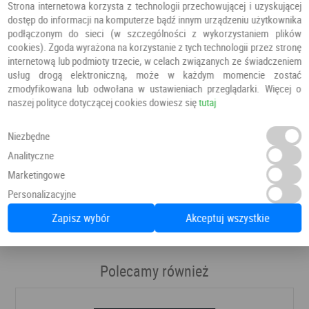
Strona internetowa korzysta z technologii przechowującej i uzyskującej
dostęp do informacji na komputerze bądź innym urządzeniu użytkownika
podłączonym do sieci (w szczególności z wykorzystaniem plików
cookies). Zgoda wyrażona na korzystanie z tych technologii przez stronę
ościeżnica może być w wersji standard wykonana z
internetową lub podmioty trzecie, w celach związanych ze świadczeniem
metalu, w wersji premium lub w wersji, gdzie tworzywem
usług drogą elektroniczną, może w każdym momencie zostać
jest płyta mdf;
zmodyfikowana lub odwołana w ustawieniach przeglądarki. Więcej o
naszej polityce dotyczącej cookies dowiesz się
tutaj
potrójne zawiasy czopowe;
jeden lub dwa zamki pod wkładkę;
Niezbędne
wizjer srebrny;
Analityczne
ościeżnica wraz z progiem odpornym na korozję;
Marketingowe
Personalizacyjne
wzmocnieniem skrzydła wykonanego z klejonki drzewa
iglastego jest specjalny ramiak;
Zapisz wybór
Akceptuj wszystkie
Polecamy również