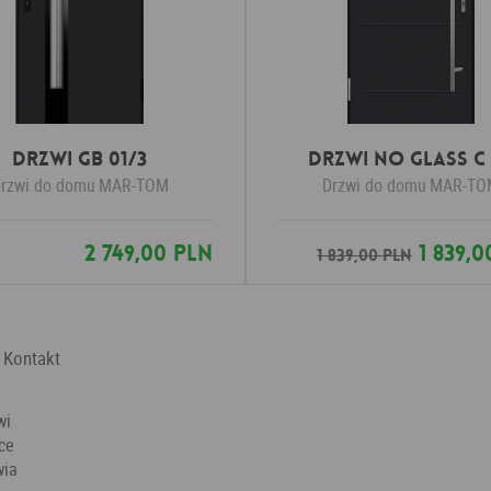
Drzwi GB 01/3
Drzwi No Glass C
rzwi do domu
MAR-TOM
Drzwi do domu
MAR-TO
2 749,00 PLN
1 839,0
1 839,00 PLN
Kontakt
wi
ce
wia