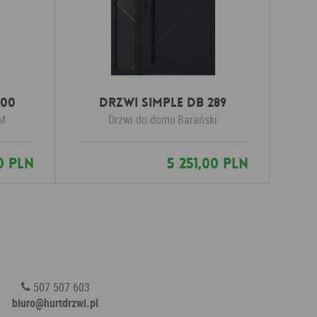
 00
Drzwi SIMPLE DB 289
M
Drzwi do domu
Barański
0 PLN
5 251,00 PLN
507 507 603
biuro@hurtdrzwi.pl