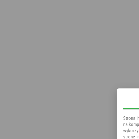
Strona i
na kompu
wykorzy
stronę i