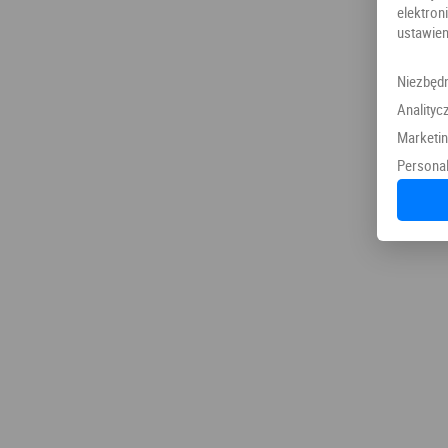
elektr
ustawien
Niezbęd
Analityc
Marketi
Personal