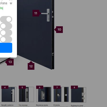
ołana w
taj