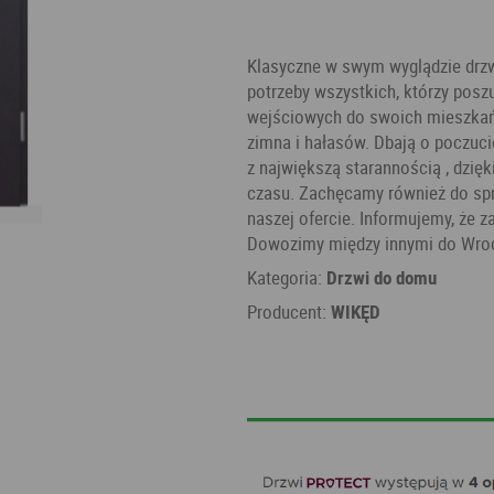
Klasyczne w swym wyglądzie dr
potrzeby wszystkich, którzy posz
wejściowych do swoich mieszkań. 
zimna i hałasów. Dbają o poczuci
z największą starannością , dzię
czasu. Zachęcamy również do spr
naszej ofercie. Informujemy, że z
Dowozimy między innymi do Wrocł
Kategoria:
Drzwi do domu
Producent:
WIKĘD