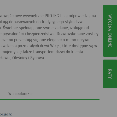
zwi wejściowe wewnętrzne PROTECT są odpowiedzią na
Wycena online
ukują dopasowanych do tradycyjnego stylu drzwi
Świetnie spełniają one swoje zadanie, izolując od
e prywatności i bezpieczeństwa. Drzwi wykonane zostały
ki czemu prezentują się one elegancko mimo upływu
awdzenia pozostałych drzwi Wikę , które dostępne są w
ajmujemy się także transportem drzwi do klienta.
awia, Oleśnicy i Sycowa.
Raty
W standardzie