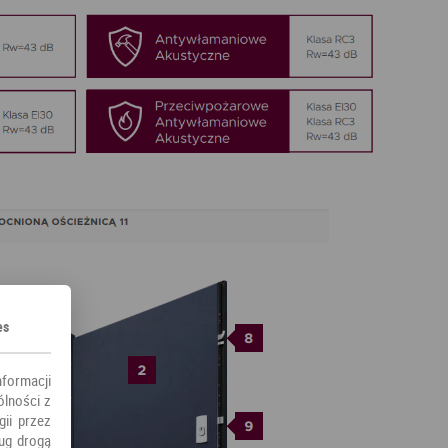
es
nformacji
ólności z
ii przez
ług drogą