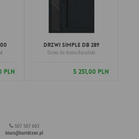
 00
Drzwi SIMPLE DB 289
M
Drzwi do domu
Barański
0 PLN
5 251,00 PLN
507 507 603
biuro@hurtdrzwi.pl