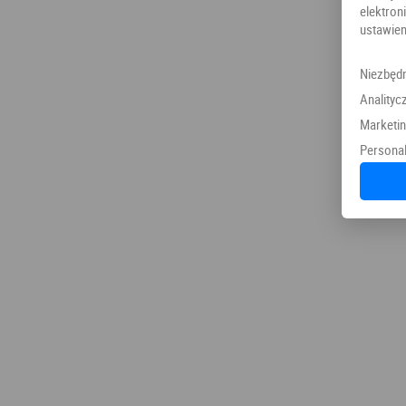
elektr
ustawien
Niezbęd
Analityc
Marketi
Personal