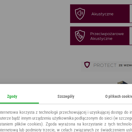
Zgody
Szczegóły
O plikach cooki
nternetowa korzysta z technologii przechowującej i uzyskującej dostęp do i
terze bądź innym urządzeniu użytkownika podłączonym do sieci (w szczeg
staniem plików cookies). Zgoda wyrażona na korzystanie z tych technolog
nternetową lub podmioty trzecie, w celach związanych ze świadczeniem us