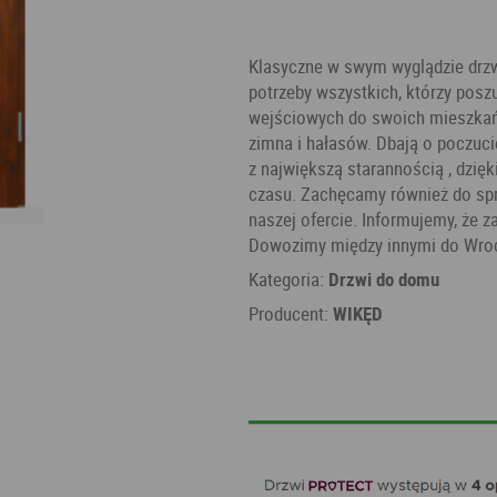
Klasyczne w swym wyglądzie dr
potrzeby wszystkich, którzy posz
wejściowych do swoich mieszkań. 
zimna i hałasów. Dbają o poczuci
z największą starannością , dzię
czasu. Zachęcamy również do spr
naszej ofercie. Informujemy, że z
Dowozimy między innymi do Wrocł
Kategoria:
Drzwi do domu
Producent:
WIKĘD