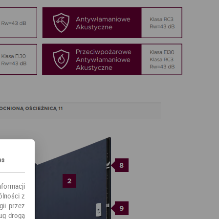
es
nformacji
ólności z
ii przez
ług drogą