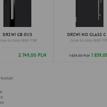
Drzwi GB 01/3
Drzwi No Glass C
rzwi do domu
MAR-TOM
Drzwi do domu
MAR-TO
2 749,00 PLN
1 839,0
1 839,00 PLN
Kontakt
wi
ce
wia