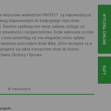
zwi wejściowe wewnętrzne PROTECT są odpowiedzią na
Wycena online
ukują dopasowanych do tradycyjnego stylu drzwi
Świetnie spełniają one swoje zadanie, izolując od
e prywatności i bezpieczeństwa. Drzwi wykonane zostały
ki czemu prezentują się one elegancko mimo upływu
awdzenia pozostałych drzwi Wikę , które dostępne są w
ajmujemy się także transportem drzwi do klienta.
awia, Oleśnicy i Sycowa.
Raty
W standardzie