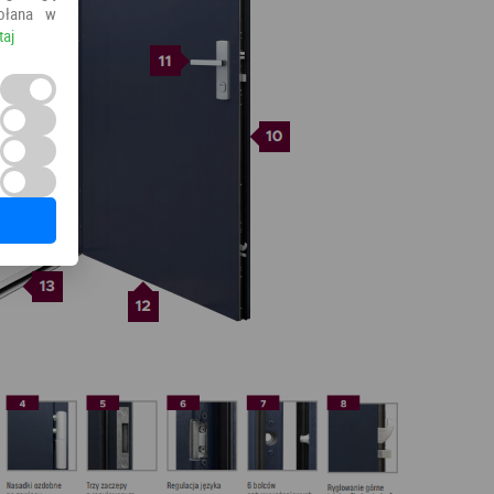
ołana w
taj