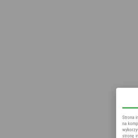
Strona i
na kompu
wykorzy
stronę i