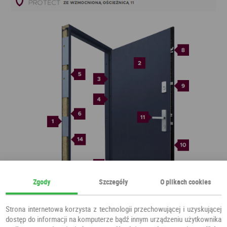
Zgody
Szczegóły
O plikach cookies
Strona internetowa korzysta z technologii przechowującej i uzyskującej
dostęp do informacji na komputerze bądź innym urządzeniu użytkownika