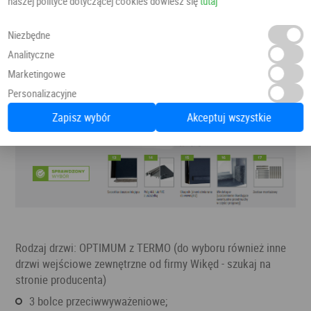
naszej polityce dotyczącej cookies dowiesz się
tutaj
Niezbędne
Analityczne
Marketingowe
Personalizacyjne
Zapisz wybór
Akceptuj wszystkie
Rodzaj drzwi: OPTIMUM z TERMO (do wyboru również inne
drzwi wejściowe zewnętrzne od firmy Wikęd - szukaj na
stronie producenta)
3 bolce przeciwwyważeniowe;