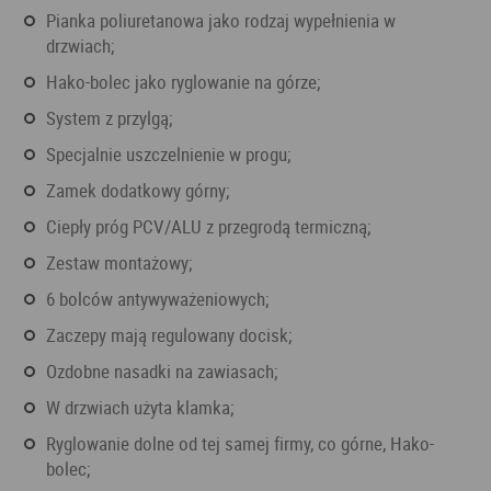
pianka poliuretanowa jako rodzaj wypełnienia w
drzwiach;
Hako-bolec jako ryglowanie na górze;
system z przylgą;
specjalnie uszczelnienie w progu;
zamek dodatkowy górny;
ciepły próg PCV/ALU z przegrodą termiczną;
zestaw montażowy;
6 bolców antywyważeniowych;
zaczepy mają regulowany docisk;
ozdobne nasadki na zawiasach;
w drzwiach użyta klamka;
ryglowanie dolne od tej samej firmy, co górne, Hako-
bolec;