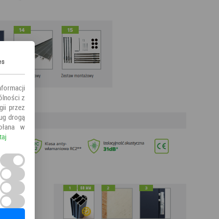
es
nformacji
ólności z
ii przez
ług drogą
ołana w
taj