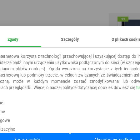
Zgody
Szczegóły
O plikach cooki
nternetowa korzysta z technologii przechowującej i uzyskującej dostęp do i
terze bądź innym urządzeniu użytkownika podłączonym do sieci (w szczeg
staniem plików cookies). Zgoda wyrażona na korzystanie z tych technolog
nternetową lub podmioty trzecie, w celach związanych ze świadczeniem us
oniczną, może w każdym momencie zostać zmodyfikowana lub odw
iach przeglądarki. Więcej o naszej polityce dotyczącej cookies dowiesz się
tu
ne
zne
ngowe
izacyjne
Zapisz wybór
Akceptuj wszystkie