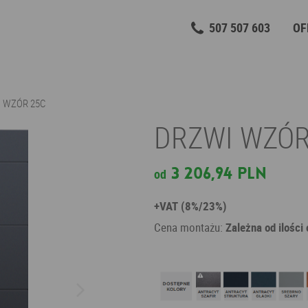
507 507 603
OF
 WZÓR 25C
DRZWI WZÓR
3 206,94 PLN
od
+VAT (8%/23%)
Cena montażu:
Zależna od ilości