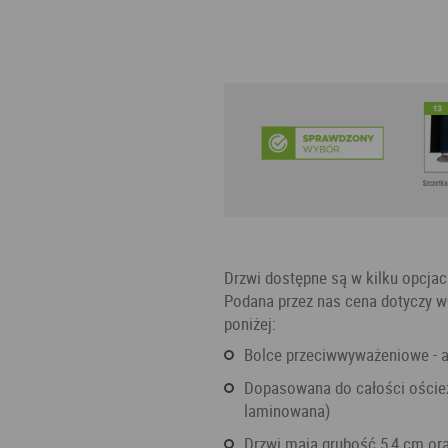
Drzwi dostępne są w kilku opcj
Podana przez nas cena dotyczy w
poniżej:
Bolce przeciwwyważeniowe - aż
Dopasowana do całości ościeżnica z uszczelką wysokiej jakości (ościeżnica
laminowana)
Drzwi mają grubość 5,4 cm or