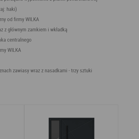
aj: haki)
rny od firmy WILKA
raz z głównym zamkiem i wkładką
mka centralnego
irmy WILKA
znach zawiasy wraz z nasadkami - trzy sztuki