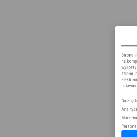
Strona i
na kompu
wykorzy
stronę i
elektr
ustawien
Niezbęd
Analityc
Marketi
Personal