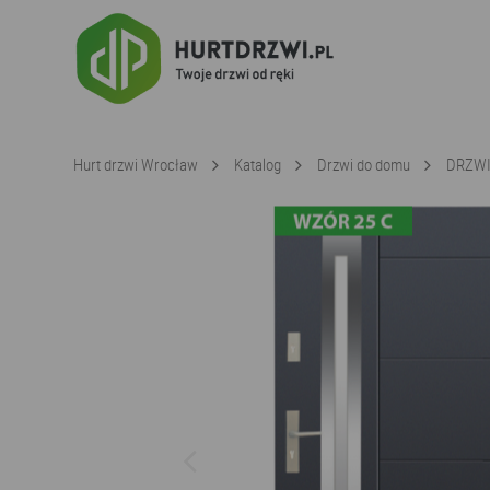
Hurt drzwi Wrocław
Katalog
Drzwi do domu
DRZWI