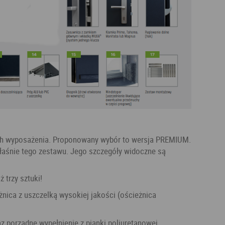
ach wyposażenia. Proponowany wybór to wersja PREMIUM.
łaśnie tego zestawu. Jego szczegóły widoczne są
 trzy sztuki!
az porządne wypełnienie z pianki poliuretanowej