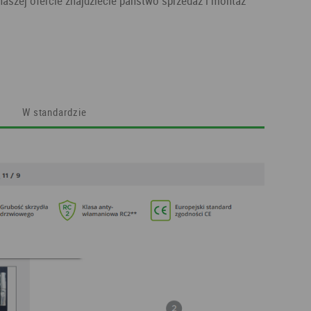
aszej ofercie znajdziecie państwo sprzedaż i montaż
W standardzie