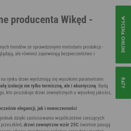
ne producenta Wikęd -
Wycena online
nych trendów ze sprawdzonymi metodami produkcji -
yglądają, ale również zapewniają bezpieczeństwo i
 na rynku drzwi wyróżniają się wysokimi parametrami
Raty
łą izolację nie tylko termiczną, ale i akustyczną
. Będą
o, kto poszukuje drzwi zewnętrznych o wysokiej jakości,
ocześnie elegancji, jak i nowoczesności
 jednak dzięki zastosowaniu współcześnie cieszących
 przeszkleń,
drzwi zewnętrzne wzór 25C
świetnie pasują