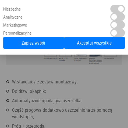
Niezbędne
Analityczne
Marketingowe
Personalizacyjne
Zapisz wybór
Akceptuj wszystkie
w standardzie zestaw montażowy;
do drzwi okapnik;
automatycznie opadająca uszczelka;
część progowa dodatkowo uszczelniona za pomocą
windstoper;
próg + przegroda;