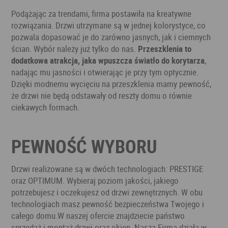
Podążając za trendami, firma postawiła na kreatywne
rozwiązania. Drzwi utrzymane są w jednej kolorystyce, co
pozwala dopasować je do zarówno jasnych, jak i ciemnych
ścian. Wybór należy już tylko do nas.
Przeszklenia to
dodatkowa atrakcja, jaka wpuszcza światło do korytarza
,
nadając mu jasności i otwierając je przy tym optycznie.
Dzięki modnemu wycięciu na przeszklenia mamy pewność,
że drzwi nie będą odstawały od reszty domu o równie
ciekawych formach.
PEWNOŚĆ WYBORU
Drzwi realizowane są w dwóch technologiach: PRESTIGE
oraz OPTIMUM. Wybieraj poziom jakości, jakiego
potrzebujesz i oczekujesz od drzwi zewnętrznych. W obu
technologiach masz pewność bezpieczeństwa Twojego i
całego domu.W naszej ofercie znajdziecie państwo
sprzedaż i montaż drzwi oraz okien. Nasza Firma działa w