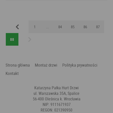
Previous
1
...
84
85
86
87
88
Next
Strona główna
Montaż drzwi
Polityka prywatności
Kontakt
Katarzyna Pałka Hurt Drzwi
ul. Warszawska 35A, Spalice
56-400 Oleśnica k. Wrocławia
NIP: 9111671937
REGON: 021390950