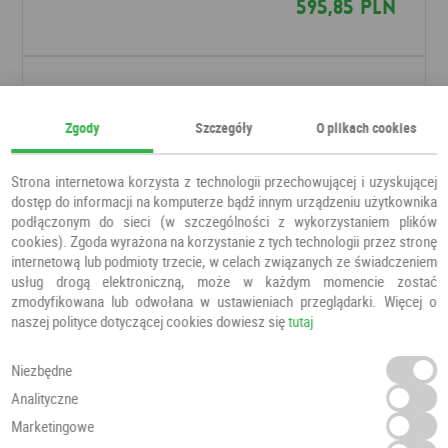
595,85 PLN
Zgody
Szczegóły
O plikach cookies
Strona internetowa korzysta z technologii przechowującej i uzyskującej
dostęp do informacji na komputerze bądź innym urządzeniu użytkownika
podłączonym do sieci (w szczególności z wykorzystaniem plików
cookies). Zgoda wyrażona na korzystanie z tych technologii przez stronę
internetową lub podmioty trzecie, w celach związanych ze świadczeniem
usług drogą elektroniczną, może w każdym momencie zostać
zmodyfikowana lub odwołana w ustawieniach przeglądarki. Więcej o
naszej polityce dotyczącej cookies dowiesz się
tutaj
Drzwi Auri
Niezbędne
Drzwi pokojowe
DRE
Analityczne
Marketingowe
595,85 PLN
701,00 PLN