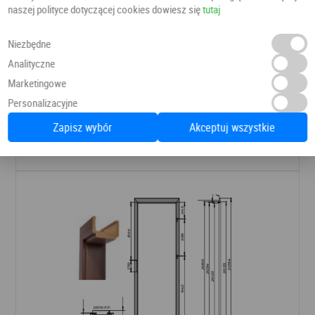
naszej polityce dotyczącej cookies dowiesz się
tutaj
Niezbędne
Analityczne
Ościeżnica 80-100 regulowana
Marketingowe
Ościeżnice
ESSTILO
Personalizacyjne
Dostępne od ręki
Zapisz wybór
Akceptuj wszystkie
360,00 PLN