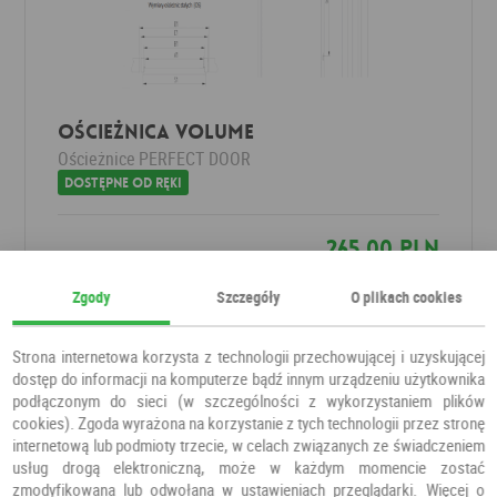
Ościeżnica VOLUME
Ościeżnice
PERFECT DOOR
Dostępne od ręki
265,00 PLN
Zgody
Szczegóły
O plikach cookies
Strona internetowa korzysta z technologii przechowującej i uzyskującej
dostęp do informacji na komputerze bądź innym urządzeniu użytkownika
podłączonym do sieci (w szczególności z wykorzystaniem plików
cookies). Zgoda wyrażona na korzystanie z tych technologii przez stronę
internetową lub podmioty trzecie, w celach związanych ze świadczeniem
usług drogą elektroniczną, może w każdym momencie zostać
zmodyfikowana lub odwołana w ustawieniach przeglądarki. Więcej o