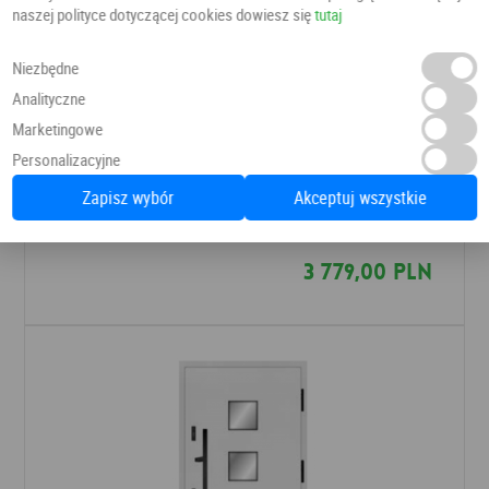
naszej polityce dotyczącej cookies dowiesz się
tutaj
Niezbędne
Analityczne
Marketingowe
Personalizacyjne
Drzwi Simple Elegance P-G 640/52
Zapisz wybór
Akceptuj wszystkie
Drzwi do domu
MAR-TOM
3 779,00 PLN