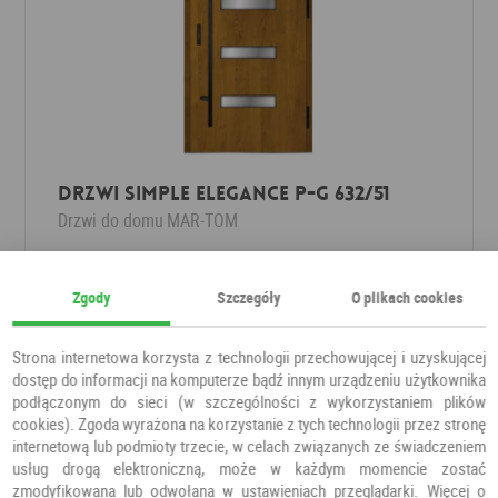
Drzwi Simple Elegance P-G 632/51
Drzwi do domu
MAR-TOM
3 779,00 PLN
Zgody
Szczegóły
O plikach cookies
Strona internetowa korzysta z technologii przechowującej i uzyskującej
dostęp do informacji na komputerze bądź innym urządzeniu użytkownika
podłączonym do sieci (w szczególności z wykorzystaniem plików
cookies). Zgoda wyrażona na korzystanie z tych technologii przez stronę
internetową lub podmioty trzecie, w celach związanych ze świadczeniem
usług drogą elektroniczną, może w każdym momencie zostać
zmodyfikowana lub odwołana w ustawieniach przeglądarki. Więcej o