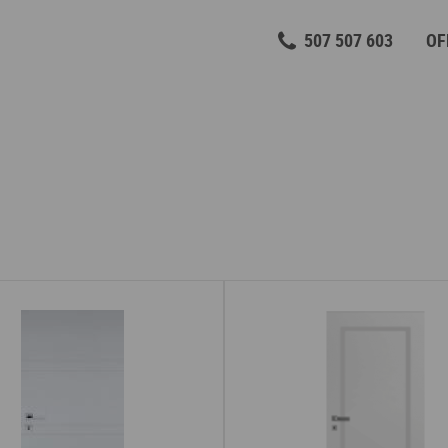
507 507 603
OF