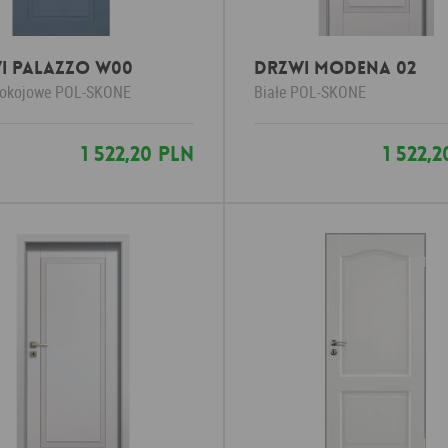
i PALAZZO W00
Drzwi Modena 02
pokojowe
POL-SKONE
Białe
POL-SKONE
1 522,20 PLN
1 522,