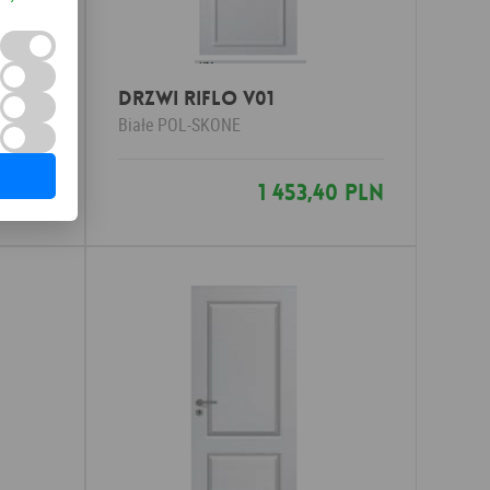
Drzwi RIFLO V01
Białe
POL-SKONE
40 PLN
1 453,40 PLN