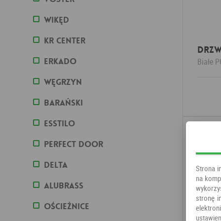
WIKĘD
KR Center
Drzw
Erkado
Białe
P
Węgrzyn
Barański
ESSTILO
PERFECT DOOR
DELTA
Strona i
na kompu
ALUBRASS
wykorzy
stronę i
OŚCIEŻNICE
elektr
ustawien