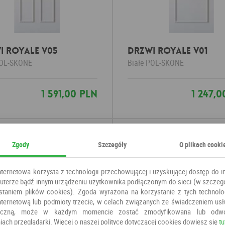
i ROYALE V05
Drzwi ROYALE V01
OL-SKONE
Białe
POL-SKONE
1 591,00 PLN
1 247,
Zgody
Szczegóły
O plikach cooki
nternetowa korzysta z technologii przechowującej i uzyskującej dostęp do i
terze bądź innym urządzeniu użytkownika podłączonym do sieci (w szczeg
staniem plików cookies). Zgoda wyrażona na korzystanie z tych technolog
nternetową lub podmioty trzecie, w celach związanych ze świadczeniem us
oniczną, może w każdym momencie zostać zmodyfikowana lub odw
iach przeglądarki. Więcej o naszej polityce dotyczącej cookies dowiesz się
tu