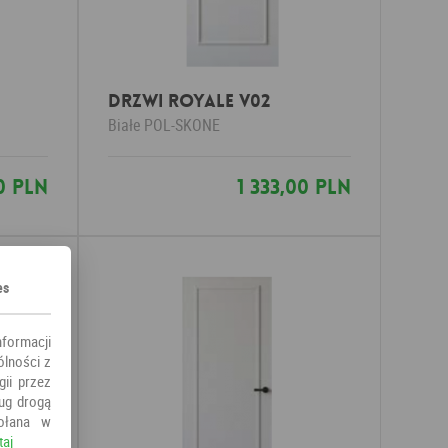
Drzwi ROYALE V02
Białe
POL-SKONE
00 PLN
1 333,00 PLN
es
nformacji
ólności z
ii przez
ług drogą
ołana w
taj