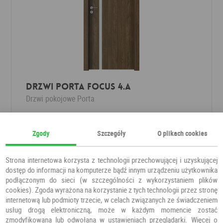
DRZWI PORTA FOCUS 4.A
Drzwi pokojowe
Porta
924,50 PLN
1 075,00 PLN
Zgody
Szczegóły
O plikach cookies
Strona internetowa korzysta z technologii przechowującej i uzyskującej
dostęp do informacji na komputerze bądź innym urządzeniu użytkownika
podłączonym do sieci (w szczególności z wykorzystaniem plików
cookies). Zgoda wyrażona na korzystanie z tych technologii przez stronę
internetową lub podmioty trzecie, w celach związanych ze świadczeniem
usług drogą elektroniczną, może w każdym momencie zostać
zmodyfikowana lub odwołana w ustawieniach przeglądarki. Więcej o