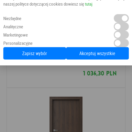
naszej polityce dotyczącej cookies dowiesz się
tutaj
Niezbędne
Analityczne
Marketingowe
Personalizacyjne
DRZWI PORTA FOCUS 4.B
Zapisz wybór
Akceptuj wszystkie
Drzwi pokojowe
Porta
1 036,30 PLN