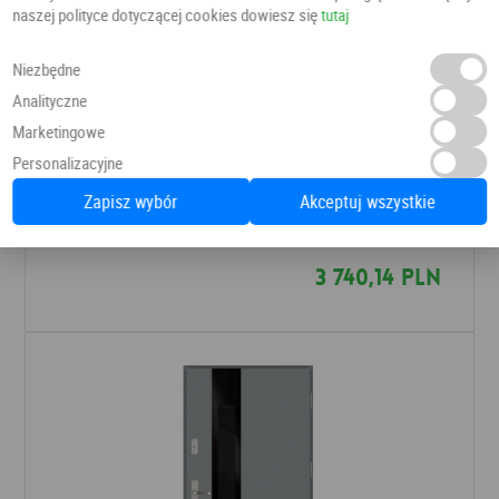
naszej polityce dotyczącej cookies dowiesz się
tutaj
Niezbędne
Analityczne
Marketingowe
Personalizacyjne
Drzwi Glass Loft GL01
Zapisz wybór
Akceptuj wszystkie
Drzwi do domu
WIKĘD
3 740,14 PLN