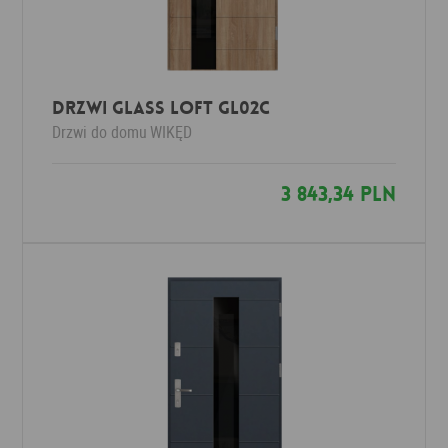
Drzwi Glass Loft GL02c
Drzwi do domu
WIKĘD
3 843,34 PLN