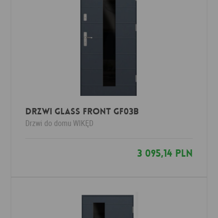
Drzwi Glass Front GF03b
Drzwi do domu
WIKĘD
3 095,14 PLN