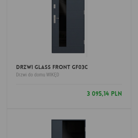
Drzwi Glass Front GF03c
Drzwi do domu
WIKĘD
3 095,14 PLN