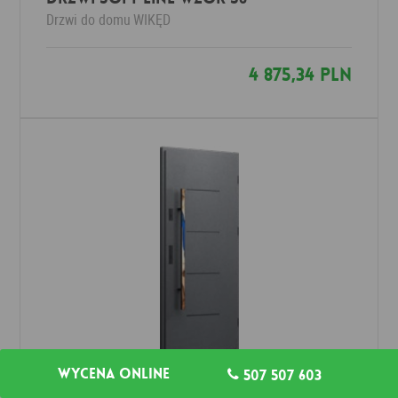
Drzwi do domu
WIKĘD
4 875,34 PLN
Wycena online
507 507 603
Drzwi SOFT LINE wzór S7