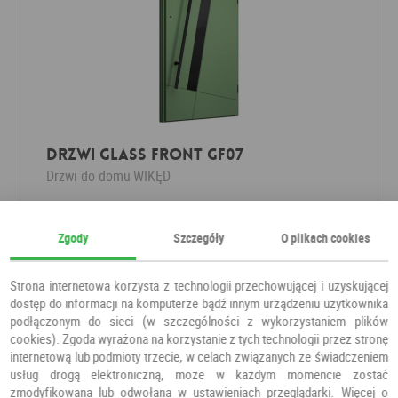
Drzwi Glass Front GF07
Drzwi do domu
WIKĘD
3 095,14 PLN
Zgody
Szczegóły
O plikach cookies
Strona internetowa korzysta z technologii przechowującej i uzyskującej
dostęp do informacji na komputerze bądź innym urządzeniu użytkownika
podłączonym do sieci (w szczególności z wykorzystaniem plików
cookies). Zgoda wyrażona na korzystanie z tych technologii przez stronę
internetową lub podmioty trzecie, w celach związanych ze świadczeniem
usług drogą elektroniczną, może w każdym momencie zostać
zmodyfikowana lub odwołana w ustawieniach przeglądarki. Więcej o