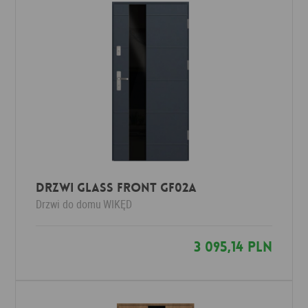
Drzwi Glass Front GF02a
Drzwi do domu
WIKĘD
3 095,14 PLN