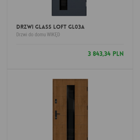
Drzwi Glass Loft GL03a
Drzwi do domu
WIKĘD
3 843,34 PLN