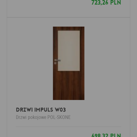
723,26 PLN
Drzwi Impuls W03
Drzwi pokojowe
POL-SKONE
698,32 PLN