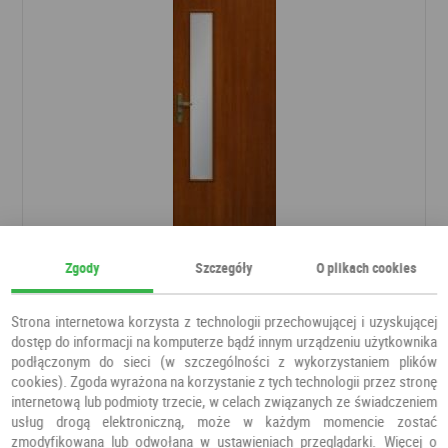
Zgody
Szczegóły
O plikach cookies
Drzwi Deco 04
Drzwi pokojowe
POL-SKONE
Strona internetowa korzysta z technologii przechowującej i uzyskującej
dostęp do informacji na komputerze bądź innym urządzeniu użytkownika
639,84 PLN
podłączonym do sieci (w szczególności z wykorzystaniem plików
cookies). Zgoda wyrażona na korzystanie z tych technologii przez stronę
internetową lub podmioty trzecie, w celach związanych ze świadczeniem
usług drogą elektroniczną, może w każdym momencie zostać
zmodyfikowana lub odwołana w ustawieniach przeglądarki. Więcej o