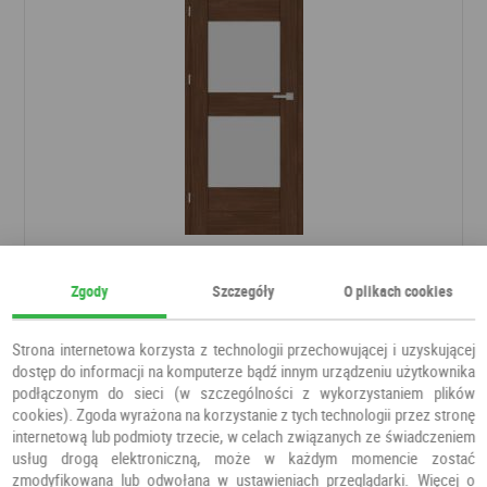
Drzwi HIACYNT 1
Zgody
Szczegóły
O plikach cookies
Drzwi pokojowe
Erkado
Strona internetowa korzysta z technologii przechowującej i uzyskującej
610,00 PLN
dostęp do informacji na komputerze bądź innym urządzeniu użytkownika
podłączonym do sieci (w szczególności z wykorzystaniem plików
cookies). Zgoda wyrażona na korzystanie z tych technologii przez stronę
internetową lub podmioty trzecie, w celach związanych ze świadczeniem
usług drogą elektroniczną, może w każdym momencie zostać
zmodyfikowana lub odwołana w ustawieniach przeglądarki. Więcej o