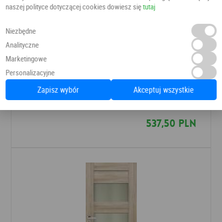
naszej polityce dotyczącej cookies dowiesz się
tutaj
Niezbędne
Analityczne
Marketingowe
Personalizacyjne
Drzwi Arco W07S1
Zapisz wybór
Akceptuj wszystkie
Drzwi pokojowe
POL-SKONE
537,50 PLN