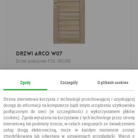
Drzwi Arco W07
Drzwi pokojowe
POL-SKONE
537,50 PLN
Zgody
Szczegóły
O plikach cookies
Strona internetowa korzysta z technologii przechowującej i uzyskującej
dostęp do informacji na komputerze bądź innym urządzeniu użytkownika
podłączonym do sieci (w szczególności z wykorzystaniem plików
cookies). Zgoda wyrażona na korzystanie z tych technologii przez stronę
internetową lub podmioty trzecie, w celach związanych ze świadczeniem
usług drogą elektroniczną, może w każdym momencie zostać
zmodyfikowana lub odwołana w ustawieniach przeglądarki. Więcej o