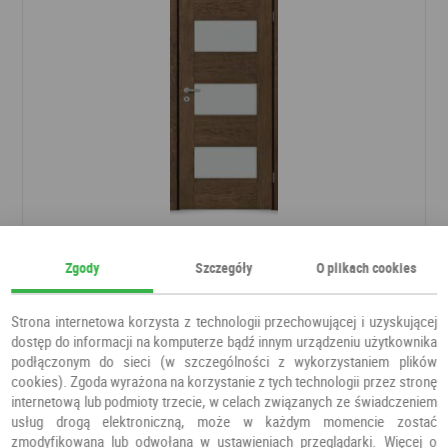
DRZWI BERGAMO 3 SZCZOTKOWANY
Zgody
Szczegóły
O plikach cookies
Drzwi pokojowe
DOOR'SY
Strona internetowa korzysta z technologii przechowującej i uzyskującej
2 225,00 PLN
dostęp do informacji na komputerze bądź innym urządzeniu użytkownika
podłączonym do sieci (w szczególności z wykorzystaniem plików
cookies). Zgoda wyrażona na korzystanie z tych technologii przez stronę
internetową lub podmioty trzecie, w celach związanych ze świadczeniem
usług drogą elektroniczną, może w każdym momencie zostać
zmodyfikowana lub odwołana w ustawieniach przeglądarki. Więcej o