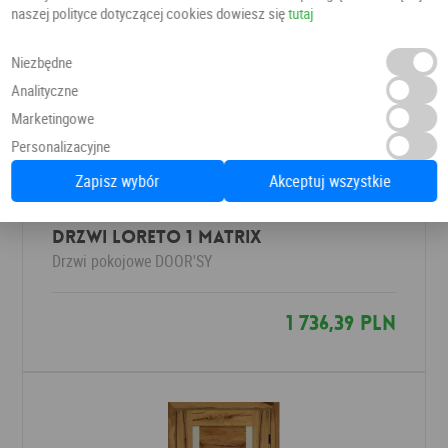
naszej polityce dotyczącej cookies dowiesz się
tutaj
Niezbędne
Analityczne
Marketingowe
Personalizacyjne
Zapisz wybór
Akceptuj wszystkie
DRZWI LORETO 1 MATRIX
Drzwi pokojowe
DOOR'SY
1 736,39 PLN